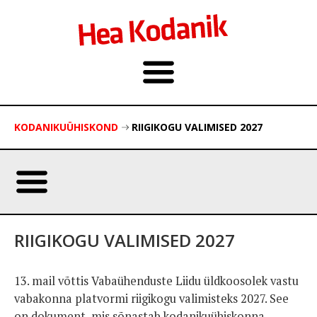
KODANIKUÜHISKOND
RIIGIKOGU VALIMISED 2027
RIIGIKOGU VALIMISED 2027
13. mail võttis Vabaühenduste Liidu üldkoosolek vastu
vabakonna platvormi riigikogu valimisteks 2027. See
on dokument, mis sõnastab kodanikuühiskonna