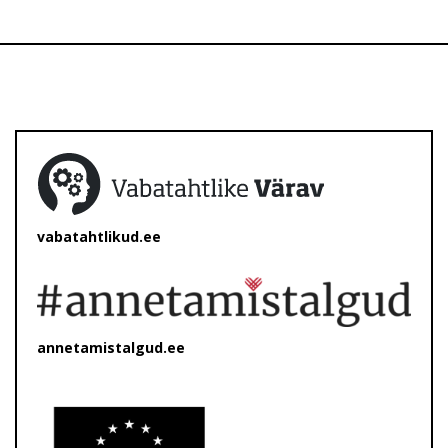
vabatahtlikud.ee
annetamistalgud.ee