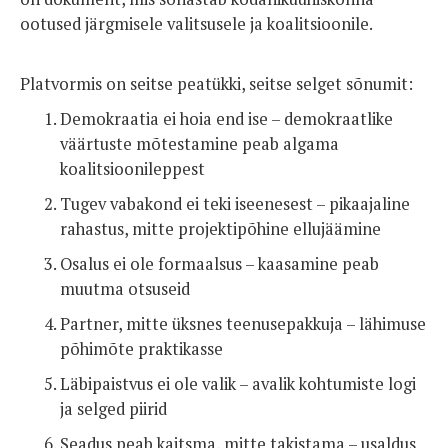
ootused järgmisele valitsusele ja koalitsioonile.
Platvormis on seitse peatükki, seitse selget sõnumit:
Demokraatia ei hoia end ise – demokraatlike
väärtuste mõtestamine peab algama
koalitsioonileppest
Tugev vabakond ei teki iseenesest – pikaajaline
rahastus, mitte projektipõhine ellujäämine
Osalus ei ole formaalsus – kaasamine peab
muutma otsuseid
Partner, mitte üksnes teenusepakkuja – lähimuse
põhimõte praktikasse
Läbipaistvus ei ole valik – avalik kohtumiste logi
ja selged piirid
Seadus peab kaitsma, mitte takistama – usaldus