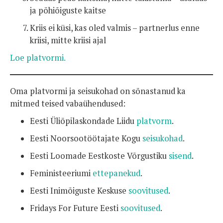
ja põhiõiguste kaitse
Kriis ei küsi, kas oled valmis – partnerlus enne
kriisi, mitte kriisi ajal
Loe platvormi.
Oma platvormi ja seisukohad on sõnastanud ka
mitmed teised vabaühendused:
Eesti Üliõpilaskondade Liidu
platvorm
.
Eesti Noorsootöötajate Kogu
seisukohad
.
Eesti Loomade Eestkoste Võrgustiku
sisend
.
Feministeeriumi
ettepanekud
.
Eesti Inimõiguste Keskuse
soovitused
.
Fridays For Future Eesti
soovitused
.