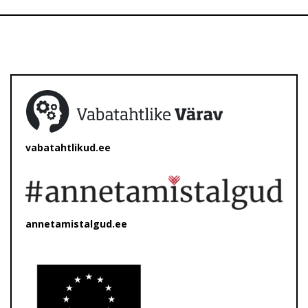
vabatahtlikud.ee
annetamistalgud.ee