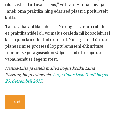
olulisust ka tuttavate seas,“ võtavad Hanna-Liisa ja
Janeli oma praktika ning edasised plaanid positiivselt
kokku.
Tartu vabatahtlike juht Liis Noring jäi samuti rahule,
et praktikantidel oli võimalus osaleda nii koosolekutel
kui ka juba korraldatud üritustel. Nii nägid nad ürituse
planeerimise protsessi lõpptulemuseni ehk ürituse
toimumise ja tagasisideni välja ja said ettekujutuse
vabaühenduse tegemistest.
Hanna-Liisa ja Janeli muljed kogus kokku Liina
Pissarev, blogi toimetaja.
Lugu ilmus Lastefondi blogis
25. detsembril 2015
.
Lood