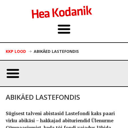
KKP LOOD
ABIKÄED LASTEFONDIS
ABIKÄED LASTEFONDIS
Sügisest talveni abistasid Lastefondi kaks paari
virku abikäsi – hakkajad abituriendid Ülenurme
Gümnaasiumist, keda tõi fondi vajadus läbida