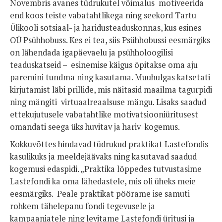
Novembris avanes tüdrukutel võimalus motiveerida
end koos teiste vabatahtlikega ning seekord Tartu
Ülikooli sotsiaal- ja haridusteaduskonnas, kus esines
OÜ Psühhobuss. Kes ei tea, siis Psühhobussi eesmärgiks
on lähendada igapäevaelu ja psühholoogilisi
teaduskatseid – esinemise käigus õpitakse oma aju
paremini tundma ning kasutama. Muuhulgas katsetati
kirjutamist läbi prillide, mis näitasid maailma tagurpidi
ning mängiti virtuaalreaalsuse mängu. Lisaks saadud
ettekujutusele vabatahtlike motivatsiooniüritusest
omandati seega üks huvitav ja hariv kogemus.
Kokkuvõttes hindavad tüdrukud praktikat Lastefondis
kasulikuks ja meeldejäävaks ning kasutavad saadud
kogemusi edaspidi. „Praktika lõppedes tutvustasime
Lastefondi ka oma lähedastele, mis oli üheks meie
eesmärgiks. Peale praktikat pöörame ise samuti
rohkem tähelepanu fondi tegevusele ja
kampaaniatele ning levitame Lastefondi üritusi ja