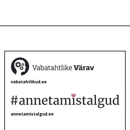
vabatahtlikud.ee
annetamistalgud.ee