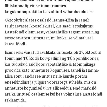
ühiskonnaõpetuse tunni raames
kogukonnapraktika isevalitud vabaühenduses.
Oktoobrist alates osalesid Hanna-Liisa ja Janeli
teisipäevastel koosolekutel, kus saadi ettekujutus
Lastefondi olemusest, vabatahtlike tegemistest ning
eesootavatest üritustest, milles ka ise võimalusel
kaasa löödi.
Esimeseks väisatud avalikuks ürituseks oli 27. oktoobril
toimunud TÜ Rocki korvpallimäng TÜ Spordihoones,
kus tüdrukud said koos vabatahtlike ja Mõmmikuga
proovida kätt annetuste kogumises. Janeli ja Hanna-
Liisa sõnul andis see üritus neile juurde portsu
enesekindlust ja julgust võõrastega suhelda, mis on
annetuste kogumisel ülivajalik eeldus. Nad märkisid
ära ka üritusel osalemise kui hea võimaluse Lastefondi
reklaamida.