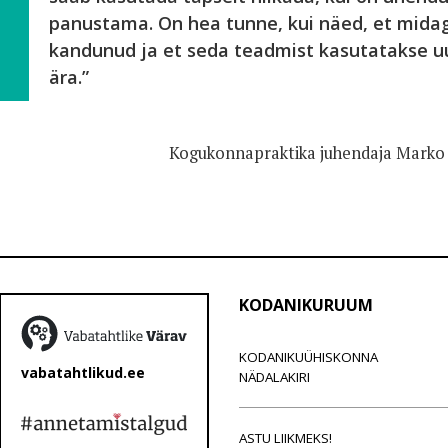
panustama. On hea tunne, kui näed, et midagi 
kandunud ja et seda teadmist kasutatakse u
ära.”
Kogukonnapraktika juhendaja Mark
KODANIKURUUM
KODANIKUÜHISKONNA
vabatahtlikud.ee
NÄDALAKIRI
ASTU LIIKMEKS!