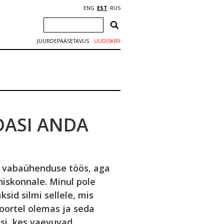
ENG
EST
RUS
JUURDEPÄÄSETAVUS
UUDISKIRI
DASI ANDA
id vabaühenduse töös, aga
hiskonnale. Minul pole
sid silmi sellele, mis
oortel olemas ja seda
si, kes vaevuvad