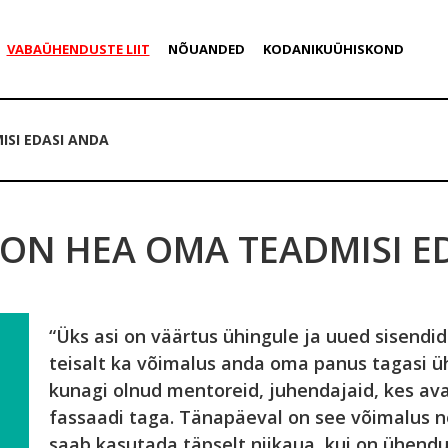
VABAÜHENDUSTE LIIT
NÕUANDED
KODANIKUÜHISKOND
SI EDASI ANDA
ON HEA OMA TEADMISI E
“Üks asi on väärtus ühingule ja uued sisend
teisalt ka võimalus anda oma panus tagasi ü
kunagi olnud mentoreid, juhendajaid, kes avak
fassaadi taga. Tänapäeval on see võimalus n
saab kasutada täpselt niikaua, kui on ühendu