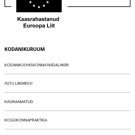
KODANIKURUUM
KODANIKUÜHISKONNA NÄDALAKIRI
ASTU LIIKMEKS!
KÄSIRAAMATUD
KOGUKONNAPRAKTIKA