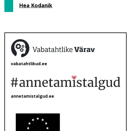
Hea Kodanik
vabatahtlikud.ee
annetamistalgud.ee