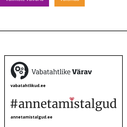
vabatahtlikud.ee
annetamistalgud.ee