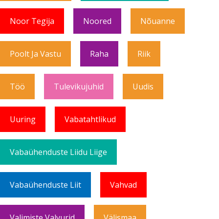
Noor Tegija
Noored
Nõuanne
Poolt Ja Vastu
Raha
Riik
Töö
Tulevikujuhid
Uudis
Uuring
Vabatahtlikud
Vabaühenduste Liidu Liige
Vabaühenduste Liit
Vahvad
Valimiste Valvurid
Välismaa