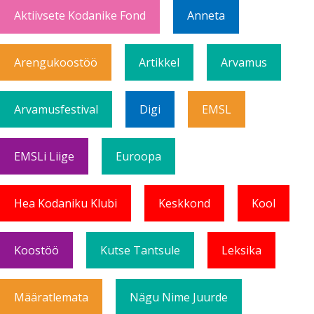
Aktiivsete Kodanike Fond
Anneta
Arengukoostöö
Artikkel
Arvamus
Arvamusfestival
Digi
EMSL
EMSLi Liige
Euroopa
Hea Kodaniku Klubi
Keskkond
Kool
Koostöö
Kutse Tantsule
Leksika
Määratlemata
Nägu Nime Juurde