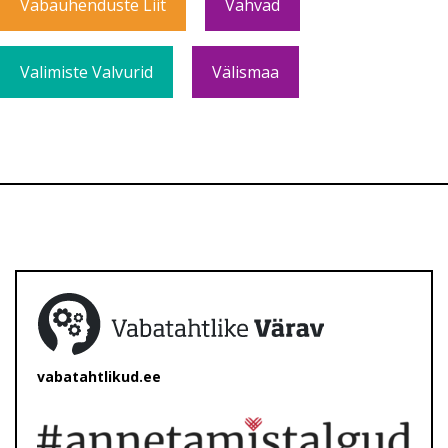
Vabaühenduste Liit
Vahvad
Valimiste Valvurid
Välismaa
vabatahtlikud.ee