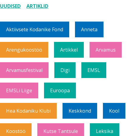
UUDISED
ARTIKLID
Aktiivsete Kodanike Fond
Anneta
Arengukoostöö
Artikkel
Arvamus
Arvamusfestival
Digi
EMSL
EMSLi Liige
Euroopa
Hea Kodaniku Klubi
Keskkond
Kool
Koostöö
Kutse Tantsule
Leksika