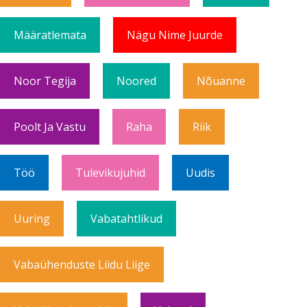
Määratlemata
Nägu Nime Juurde
Noor Tegija
Noored
Nõuanne
Poolt Ja Vastu
Raha
Riik
Töö
Tulevikujuhid
Uudis
Uuring
Vabatahtlikud
Vabaühenduste Liidu Liige