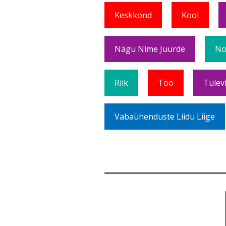
Keskkond
Kool
Nägu Nime Juurde
No
Riik
Töö
Tulev
Vabaühenduste Liidu Liige