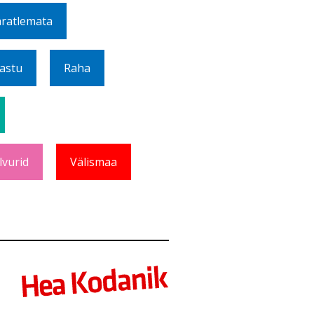
ratlemata
Vastu
Raha
lvurid
Välismaa