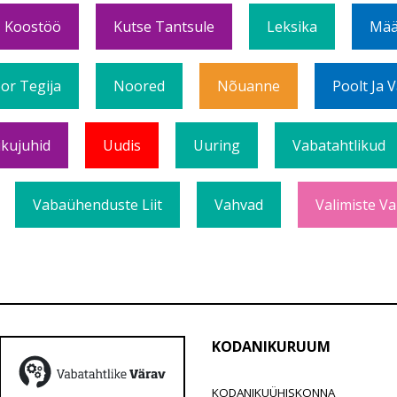
Koostöö
Kutse Tantsule
Leksika
Mää
or Tegija
Noored
Nõuanne
Poolt Ja 
ikujuhid
Uudis
Uuring
Vabatahtlikud
Vabaühenduste Liit
Vahvad
Valimiste Va
KODANIKURUUM
KODANIKUÜHISKONNA