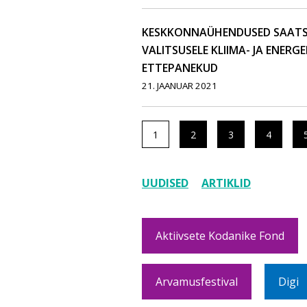
KESKKONNAÜHENDUSED SAATS
VALITSUSELE KLIIMA- JA ENER
ETTEPANEKUD
21. JAANUAR 2021
1
2
3
4
UUDISED
ARTIKLID
Aktiivsete Kodanike Fond
Arvamusfestival
Digi