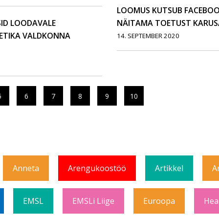
LOOMUS KUTSUB FACEBOOKI
ID LOODAVALE
NÄITAMA TOETUST KARUS
GEETIKA VALDKONNA
14. SEPTEMBER 2020
5
6
7
8
9
10
Anneta
Arengukoostöö
Artikkel
A
EMSL
EMSLi Liige
Euroopa
Hea