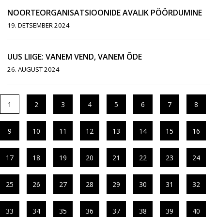
NOORTEORGANISATSIOONIDE AVALIK PÖÖRDUMINE
19. DETSEMBER 2024
UUS LIIGE: VANEM VEND, VANEM ÕDE
26. AUGUST 2024
1
2
3
4
5
6
7
8
9
10
11
12
13
14
15
16
17
18
19
20
21
22
23
24
25
26
27
28
29
30
31
32
33
34
35
36
37
38
39
40