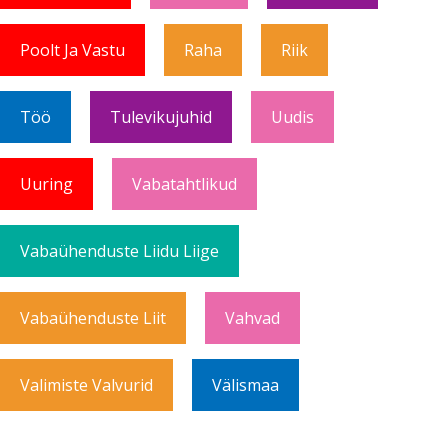
Poolt Ja Vastu
Raha
Riik
Töö
Tulevikujuhid
Uudis
Uuring
Vabatahtlikud
Vabaühenduste Liidu Liige
Vabaühenduste Liit
Vahvad
Valimiste Valvurid
Välismaa