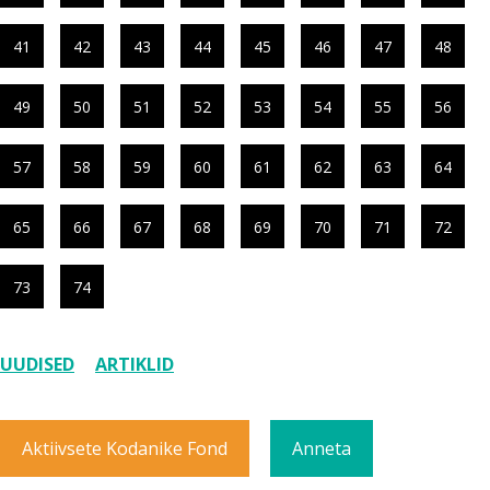
41
42
43
44
45
46
47
48
49
50
51
52
53
54
55
56
57
58
59
60
61
62
63
64
65
66
67
68
69
70
71
72
73
74
UUDISED
ARTIKLID
Aktiivsete Kodanike Fond
Anneta