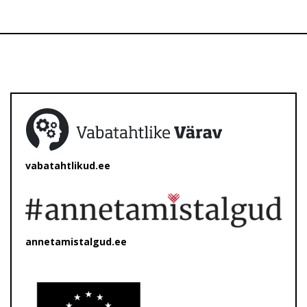
vabatahtlikud.ee
annetamistalgud.ee