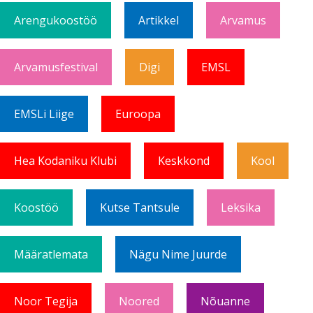
Arengukoostöö
Artikkel
Arvamus
Arvamusfestival
Digi
EMSL
EMSLi Liige
Euroopa
Hea Kodaniku Klubi
Keskkond
Kool
Koostöö
Kutse Tantsule
Leksika
Määratlemata
Nägu Nime Juurde
Noor Tegija
Noored
Nõuanne