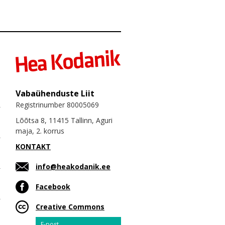
Vabaühenduste Liit
Registrinumber 80005069
Lõõtsa 8, 11415 Tallinn, Aguri
maja, 2. korrus
KONTAKT
info@heakodanik.ee
Facebook
Creative Commons
Email