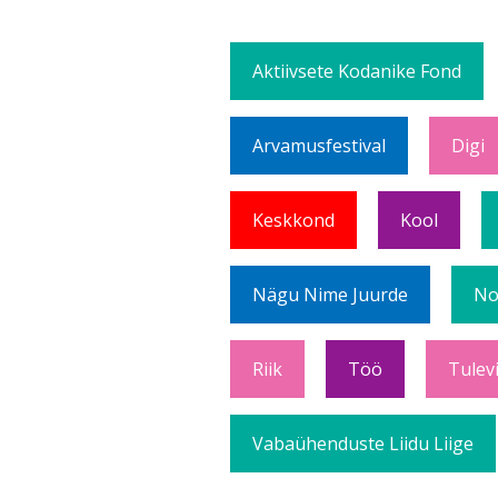
Aktiivsete Kodanike Fond
Arvamusfestival
Digi
Keskkond
Kool
Nägu Nime Juurde
No
Riik
Töö
Tulev
Vabaühenduste Liidu Liige