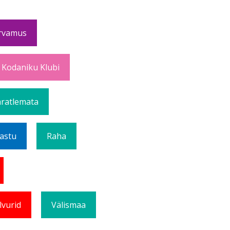
rvamus
 Kodaniku Klubi
ratlemata
Vastu
Raha
lvurid
Välismaa