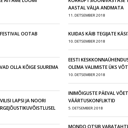
LE AITAME LOOMI
KORRUPTSIOONIVASTASE T
AASTAL VÄLJA ANDMATA
11. DETSEMBER 2018
SFESTIVAL OOTAB
KUIDAS KÄIB TEGIJATE KÄSI
10. DETSEMBER 2018
EESTI KESKKONNAÜHENDUS
IVAD OLLA KÕIGE SUUREMA
OLEMA VALIMISTE ÜKS VÕ
10. DETSEMBER 2018
INIMÕIGUSTE PÄEVAL VÕE
LISI LAPSI JA NOORI
VÄÄRTUSKONFLIKTID
RGEJÕUSTIKUVÕISTLUSEL
5. DETSEMBER 2018
MONDO OTSIB VABATAHTLI