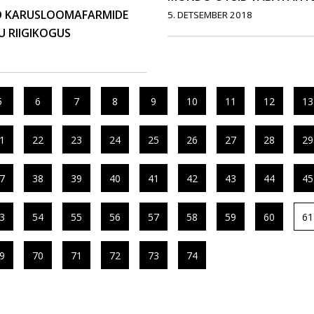
D KARUSLOOMAFARMIDE
5. DETSEMBER 2018
U RIIGIKOGUS
5
6
7
8
9
10
11
12
13
1
22
23
24
25
26
27
28
29
7
38
39
40
41
42
43
44
45
3
54
55
56
57
58
59
60
61
9
70
71
72
73
74