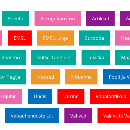
Anneta
Arengukoostöö
Artikkel
A
EMSL
EMSLi Liige
Euroopa
Hea
Koostöö
Kutse Tantsule
Leksika
Mää
or Tegija
Noored
Nõuanne
Poolt Ja 
ikujuhid
Uudis
Uuring
Vabatahtlikud
Vabaühenduste Liit
Vahvad
Valimiste Va