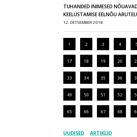
TUHANDED INIMESED NÕUAVA
KEELUSTAMISE EELNÕU ARUTEL
12. DETSEMBER 2018
1
2
3
4
17
18
19
20
2
33
34
35
36
3
49
50
51
52
5
65
66
67
68
6
UUDISED
ARTIKLID