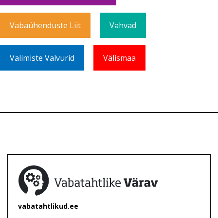
Vabaühenduste Liit
Vahvad
Valimiste Valvurid
Välismaa
vabatahtlikud.ee