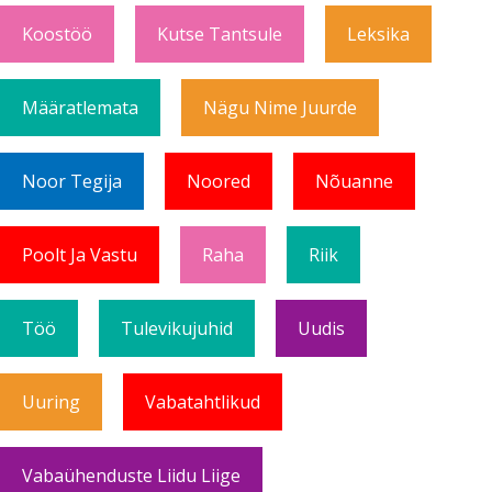
Koostöö
Kutse Tantsule
Leksika
Määratlemata
Nägu Nime Juurde
Noor Tegija
Noored
Nõuanne
Poolt Ja Vastu
Raha
Riik
Töö
Tulevikujuhid
Uudis
Uuring
Vabatahtlikud
Vabaühenduste Liidu Liige