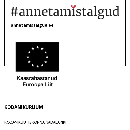
annetamistalgud.ee
KODANIKURUUM
KODANIKUÜHISKONNA NÄDALAKIRI