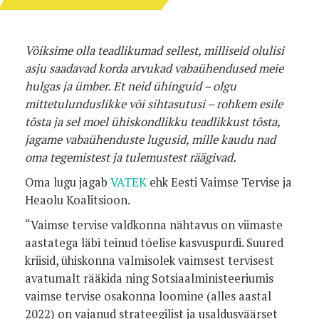
Võiksime olla teadlikumad sellest, milliseid olulisi
asju saadavad korda arvukad vabaühendused meie
hulgas ja ümber. Et neid ühinguid – olgu
mittetulunduslikke või sihtasutusi – rohkem esile
tõsta ja sel moel ühiskondlikku teadlikkust tõsta,
jagame vabaühenduste lugusid, mille kaudu nad
oma tegemistest ja tulemustest räägivad.
Oma lugu jagab
VATEK
ehk Eesti Vaimse Tervise ja
Heaolu Koalitsioon.
“Vaimse tervise valdkonna nähtavus on viimaste
aastatega läbi teinud tõelise kasvuspurdi. Suured
kriisid, ühiskonna valmisolek vaimsest tervisest
avatumalt rääkida ning Sotsiaalministeeriumis
vaimse tervise osakonna loomine (alles aastal
2022) on vajanud strateegilist ja usaldusväärset