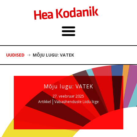
UUDISED
MÕJU LUGU: VATEK
Mõju lugu: VATEK
27. veebruar 2025
Artikkel
Vabaühenduste Liidu liige
Foto: