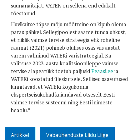
suunanäitajat. VATEK on sellena end edukalt
tõestanud.
Huvikaitse täpse mõju mõõtmine on kipub olema
paras pähkel. Sellegipoolest saame tunda uhkust,
et riiklik vaimse tervise strateegia ehk roheline
raamat (2021) põhineb olulises osas viis aastat
varem valminud VATEKi varistrateegial. Ka
valitsuse 2023. aasta koalitsioonileppe vaimse
tervise alapeatükk toetub paljuski
Peaasi.ee
ja
VATEKi koostatud üleskutsele. Sellised saavutused
kinnitavad, et VATEKi kogukonna
ekspertseisukohad kujundavad otseselt Eesti
vaimse tervise süsteemi ning Eesti inimeste
heaolu.”
Artikkel
Vabaühenduste Liidu Liige