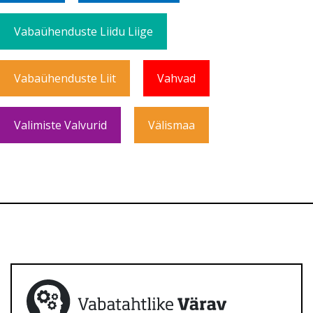
Vabaühenduste Liidu Liige
Vabaühenduste Liit
Vahvad
Valimiste Valvurid
Välismaa