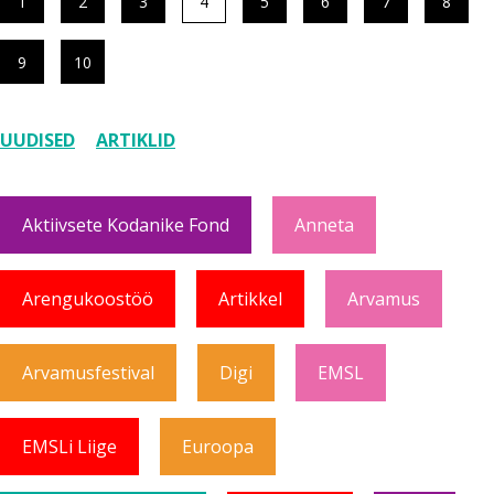
1
2
3
4
5
6
7
8
9
10
UUDISED
ARTIKLID
Aktiivsete Kodanike Fond
Anneta
Arengukoostöö
Artikkel
Arvamus
Arvamusfestival
Digi
EMSL
EMSLi Liige
Euroopa