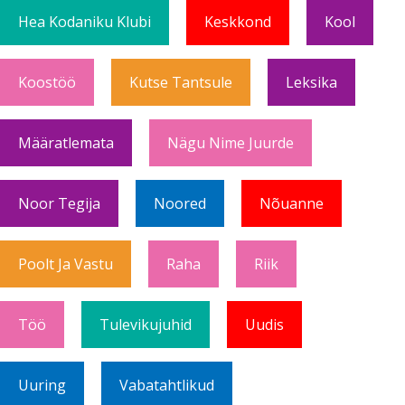
Hea Kodaniku Klubi
Keskkond
Kool
Koostöö
Kutse Tantsule
Leksika
Määratlemata
Nägu Nime Juurde
Noor Tegija
Noored
Nõuanne
Poolt Ja Vastu
Raha
Riik
Töö
Tulevikujuhid
Uudis
Uuring
Vabatahtlikud