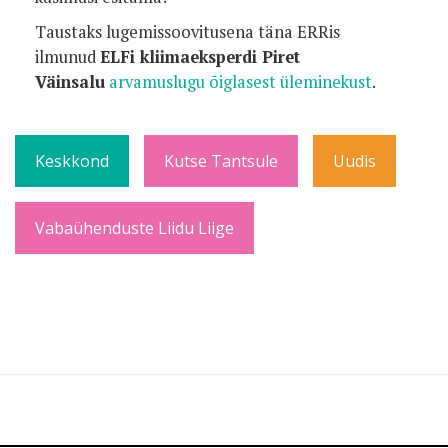
Taustaks lugemissoovitusena täna ERRis
ilmunud
ELFi kliimaeksperdi Piret
Väinsalu
arvamuslugu õiglasest üleminekust
.
Keskkond
Kutse Tantsule
Uudis
Vabaühenduste Liidu Liige