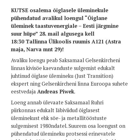
KUTSE osalema õiglasele üleminekule
pühendatud avalikul loengul “Õiglane
üleminek taastuvenergiale – Eesti järgmine
suur hüpe” 28. mail algusega kell
18:30 Tallinna Ülikoolis ruumis A121 (Astra
maja, Narva mnt 29)!
Avaliku loengu peab Saksamaal Gelsenkircheni
linnas kivisöe kaevanduste sulgemist edukalt
juhtinud õiglase ülemineku (Just Transition)
ekspert ning Gelsenkircheni linna Euroopa suhete
eestvedaja
Andreas Piwek
.
Loeng annab ülevaate Saksamaal Ruhri
piirkonnas edukalt läbiviidud õiglasest
üleminekust ehk söe- ja metallitööstuste
sulgemisest 1980ndatel. Suurem osa loengust on
pühendatud ülemineku protsessi erinevatele