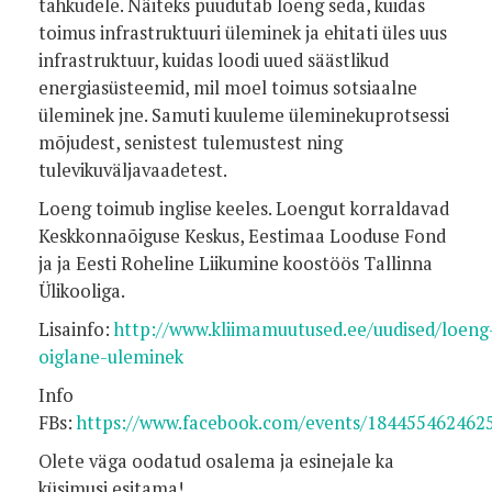
tahkudele. Näiteks puudutab loeng seda, kuidas
toimus infrastruktuuri üleminek ja ehitati üles uus
infrastruktuur, kuidas loodi uued säästlikud
energiasüsteemid, mil moel toimus sotsiaalne
üleminek jne. Samuti kuuleme üleminekuprotsessi
mõjudest, senistest tulemustest ning
tulevikuväljavaadetest.
Loeng toimub inglise keeles. Loengut korraldavad
Keskkonnaõiguse Keskus, Eestimaa Looduse Fond
ja ja Eesti Roheline Liikumine koostöös Tallinna
Ülikooliga.
Lisainfo:
http://www.kliimamuutused.ee/uudised/loeng
oiglane-uleminek
Info
FBs:
https://www.facebook.com/events/184455462462
Olete väga oodatud osalema ja esinejale ka
küsimusi esitama!