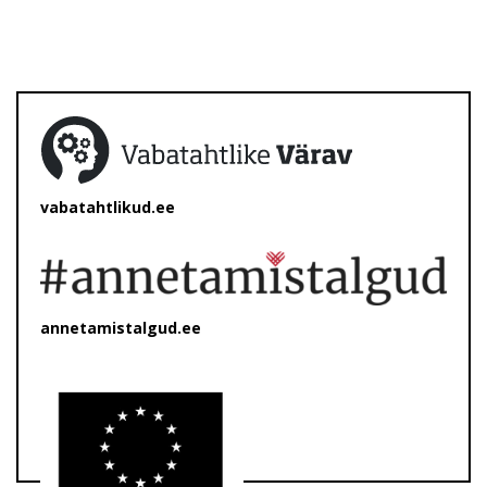
vabatahtlikud.ee
annetamistalgud.ee