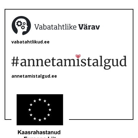
vabatahtlikud.ee
annetamistalgud.ee