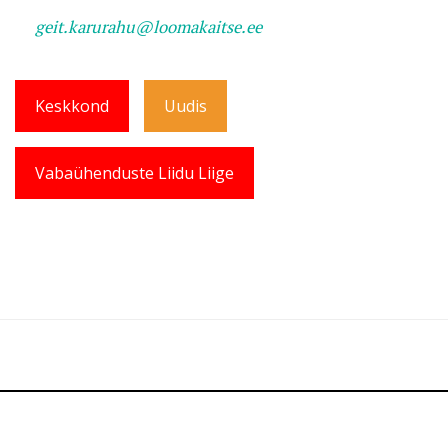
geit.karurahu@loomakaitse.ee
Keskkond
Uudis
Vabaühenduste Liidu Liige