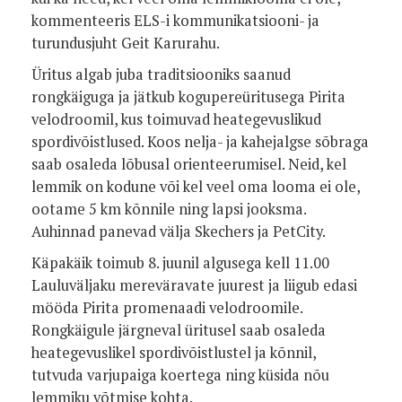
kommenteeris ELS-i kommunikatsiooni- ja
turundusjuht Geit Karurahu.
Üritus algab juba traditsiooniks saanud
rongkäiguga ja jätkub kogupereüritusega Pirita
velodroomil, kus toimuvad heategevuslikud
spordivõistlused. Koos nelja- ja kahejalgse sõbraga
saab osaleda lõbusal orienteerumisel. Neid, kel
lemmik on kodune või kel veel oma looma ei ole,
ootame 5 km kõnnile ning lapsi jooksma.
Auhinnad panevad välja Skechers ja PetCity.
Käpakäik toimub 8. juunil algusega kell 11.00
Lauluväljaku mereväravate juurest ja liigub edasi
mööda Pirita promenaadi velodroomile.
Rongkäigule järgneval üritusel saab osaleda
heategevuslikel spordivõistlustel ja kõnnil,
tutvuda varjupaiga koertega ning küsida nõu
lemmiku võtmise kohta.