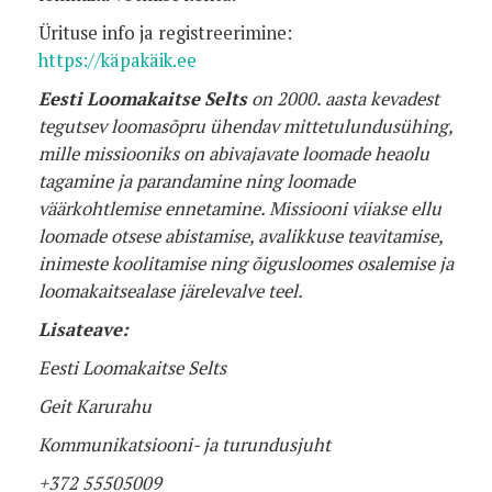
Ürituse info ja registreerimine:
https://käpakäik.ee
Eesti Loomakaitse Selts
on 2000. aasta kevadest
tegutsev loomasõpru ühendav mittetulundusühing,
mille missiooniks on abivajavate loomade heaolu
tagamine ja parandamine ning loomade
väärkohtlemise ennetamine. Missiooni viiakse ellu
loomade otsese abistamise, avalikkuse teavitamise,
inimeste koolitamise ning õigusloomes osalemise ja
loomakaitsealase järelevalve teel.
Lisateave:
Eesti Loomakaitse Selts
Geit Karurahu
Kommunikatsiooni- ja turundusjuht
+372 55505009