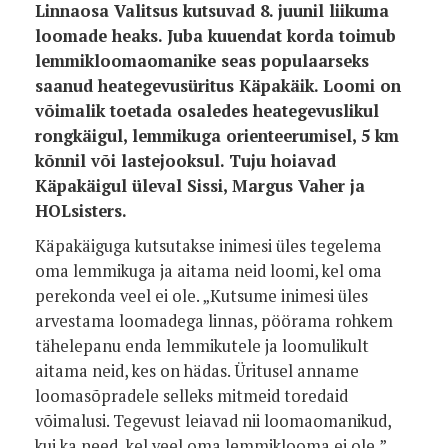
Linnaosa Valitsus kutsuvad 8. juunil liikuma
loomade heaks. Juba kuuendat korda toimub
lemmikloomaomanike seas populaarseks
saanud heategevusüritus Käpakäik. Loomi on
võimalik toetada osaledes heategevuslikul
rongkäigul, lemmikuga orienteerumisel, 5 km
kõnnil või lastejooksul. Tuju hoiavad
Käpakäigul üleval Sissi, Margus Vaher ja
HOLsisters.
Käpakäiguga kutsutakse inimesi üles tegelema
oma lemmikuga ja aitama neid loomi, kel oma
perekonda veel ei ole. „Kutsume inimesi üles
arvestama loomadega linnas, pöörama rohkem
tähelepanu enda lemmikutele ja loomulikult
aitama neid, kes on hädas. Üritusel anname
loomasõpradele selleks mitmeid toredaid
võimalusi. Tegevust leiavad nii loomaomanikud,
kui ka need, kel veel oma lemmiklooma ei ole,”