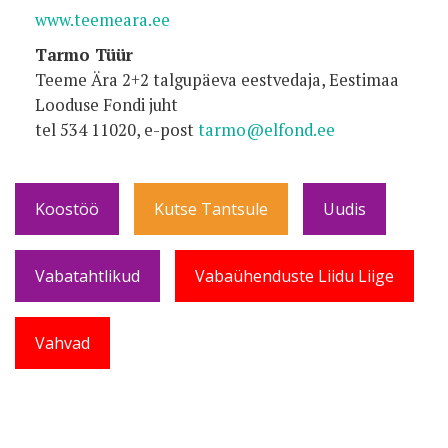
www.teemeara.ee
Tarmo Tüür
Teeme Ära 2+2 talgupäeva eestvedaja, Eestimaa
Looduse Fondi juht
tel 534 11020, e-post
tarmo@elfond.ee
Koostöö
Kutse Tantsule
Uudis
Vabatahtlikud
Vabaühenduste Liidu Liige
Vahvad