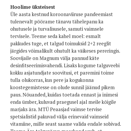
Hoolime üksteisest
Üle aasta kestnud koroonaviiruse pandeemiast
tulenevalt pöörame tänavu tähelepanu ka
ohutusele ja turvalisusele, samuti vaimsele
tervisele. Teeme seda kahel moel: esmalt
pakkudes tuge, et talgud toimuksid 2+2 reeglit
järgides võimalikult ohutult ka väikeses pereringis.
Soovijaile on Magnum välja pannud käte
desinfitseerimisvahendi. Lisaks kogume talguveebi
kokku asjatundjate soovitusi, et paremini toime
tulla olukorras, kus pere ja kogukonna
koostegemistesse on olude sunnil jäänud pikem
paus. Nõuanded, kuidas toetada ennast ja inimesi
enda ümber, kuluvad praegusel ajal meile kõigile
marjaks ära. MTÜ Peaasjad vaimse tervise
spetsialistid pakuvad välja erinevaid vaimseid
vitamiine, mille seast saame valida endale sobivad.