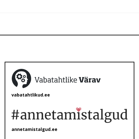
vabatahtlikud.ee
annetamistalgud.ee