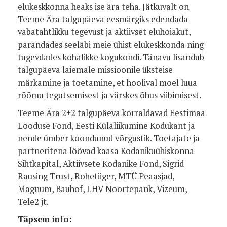
elukeskkonna heaks ise ära teha. Jätkuvalt on
Teeme Ära talgupäeva eesmärgiks edendada
vabatahtlikku tegevust ja aktiivset eluhoiakut,
parandades seeläbi meie ühist elukeskkonda ning
tugevdades kohalikke kogukondi. Tänavu lisandub
talgupäeva laiemale missioonile üksteise
märkamine ja toetamine, et hoolival moel luua
rõõmu tegutsemisest ja värskes õhus viibimisest.
Teeme Ära 2+2 talgupäeva korraldavad Eestimaa
Looduse Fond, Eesti Külaliikumine Kodukant ja
nende ümber koondunud võrgustik. Toetajate ja
partneritena löövad kaasa Kodanikuühiskonna
Sihtkapital, Aktiivsete Kodanike Fond, Sigrid
Rausing Trust, Rohetiiger, MTÜ Peaasjad,
Magnum, Bauhof, LHV Noortepank, Vizeum,
Tele2 jt.
Täpsem info: