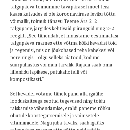
talgupäeva toimumine tavapärasel moel teisi
kaasa kutsudes ei ole koroonaviiruse leviku tõttu
võimalik, toimub tänavu Teeme Ära 2+2
talgupäev, järgides kehtivaid piiranguid ning 2+2
reeglit. „See tähendab, et innustame eestimaalasi
talgupäeva raames ette võtma kõiki kevadisi töid
ja tegemisi, mis on jõukohased teha kahekesi või
pere ringis – olgu selleks aiatööd, kodune
suurpuhastus või muu tarvilik. Rajada saab oma
lilleniidu lapikese, putukahotelli või
kompostikasti.“
Sel kevadel võtame tähelepanu alla igaühe
looduskaitsega seotud tegevused ning toidu
raiskamise vähendamise, eraldi paneme rõhku
ohutule koostegutsemisele ja vaimsetele
vitamiinidele. Nagu juba tavaks, saab igaüks