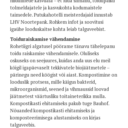
niidulillede kasvuala – et luua silmailu, toidupaiku
tolmeldajatele ja kasvukohta kodumaistele
taimedele. Putukahotelli meisterdajaid innustab
LHV Noortepank. Rohkem infot ja soovitusi
igaühe looduskaitse kohta leiab talguveebist.
Toiduraiskamise vähendamine
Rohetiigri algatusel pöörame tänavu tähelepanu
toidu raiskamise vähendamisele. Oluliseks
oskuseks on seejuures, kuidas anda uus elu meil
kõigil igapäevaselt tekkivatele biojäätmetele –
pärinegu need köögist või aiast. Kompostimine on
looduslik protsess, mille käigus bakterid,
mikroorganismid, seened ja vihmaussid loovad
jäätmetest väärtusliku toitaineterikka mulla.
Kompostikasti ehitamiseks pakub tuge Bauhof.
Nõuanded kompostikasti ehitamiseks ja
komposteerimisega alustamiseks on kirjas
talguveebis.