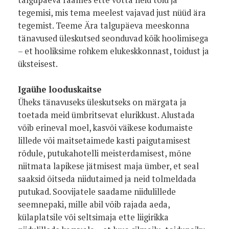
talgupäeva raames ette võtta neid töid ja
tegemisi, mis tema meelest vajavad just nüüd ära
tegemist. Teeme Ära talgupäeva meeskonna
tänavused üleskutsed seonduvad kõik hoolimisega
– et hooliksime rohkem elukeskkonnast, toidust ja
üksteisest.
Igaühe looduskaitse
Üheks tänavuseks üleskutseks on märgata ja
toetada meid ümbritsevat elurikkust. Alustada
võib erineval moel, kasvõi väikese kodumaiste
lillede või maitsetaimede kasti paigutamisest
rõdule, putukahotelli meisterdamisest, mõne
niitmata lapikese jätmisest maja ümber, et seal
saaksid õitseda niidutaimed ja neid tolmeldada
putukad. Soovijatele saadame niidulillede
seemnepaki, mille abil võib rajada aeda,
külaplatsile või seltsimaja ette liigirikka