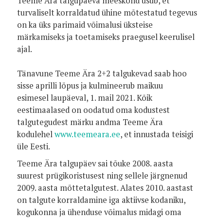
Teeme Ära talgupäeva meeskond usub, et
turvaliselt korraldatud ühine mõtestatud tegevus
on ka üks parimaid võimalusi üksteise
märkamiseks ja toetamiseks praegusel keerulisel
ajal.
Tänavune Teeme Ära 2+2 talgukevad saab hoo
sisse aprilli lõpus ja kulmineerub maikuu
esimesel laupäeval, 1. mail 2021. Kõik
eestimaalased on oodatud oma kodustest
talgutegudest märku andma Teeme Ära
kodulehel
www.teemeara.ee
, et innustada teisigi
üle Eesti.
Teeme Ära talgupäev sai tõuke 2008. aasta
suurest prügikoristusest ning sellele järgnenud
2009. aasta mõttetalgutest. Alates 2010. aastast
on talgute korraldamine iga aktiivse kodaniku,
kogukonna ja ühenduse võimalus midagi oma