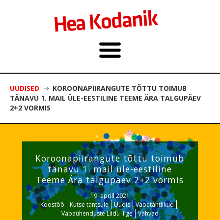
UUDISED
KOROONAPIIRANGUTE TÕTTU TOIMUB
TÄNAVU 1. MAIL ÜLE-EESTILINE TEEME ÄRA TALGUPÄEV
2+2 VORMIS
Koroonapiirangute tõttu toimub
tänavu 1. mail üle-eestiline
Teeme Ära talgupäev 2+2 vormis
19. aprill 2021
Koostöö
Kutse tantsule
Uudis
Vabatahtlikud
Vabaühenduste Liidu liige
Vahvad