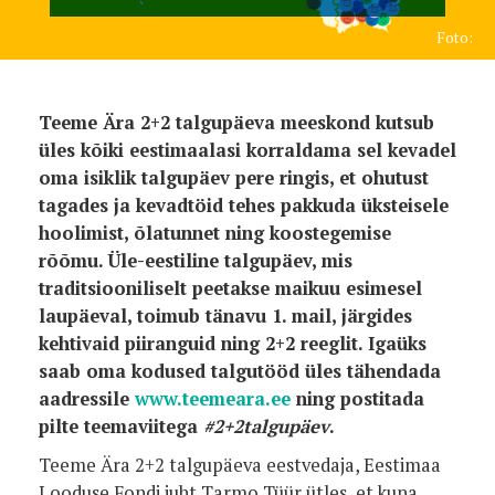
Foto:
Teeme Ära 2+2 talgupäeva meeskond kutsub
üles kõiki eestimaalasi korraldama sel kevadel
oma isiklik talgupäev pere ringis, et ohutust
tagades ja kevadtöid tehes pakkuda üksteisele
hoolimist, õlatunnet ning koostegemise
rõõmu. Üle-eestiline talgupäev, mis
traditsiooniliselt peetakse maikuu esimesel
laupäeval, toimub tänavu 1. mail, järgides
kehtivaid piiranguid ning 2+2 reeglit. Igaüks
saab oma kodused talgutööd üles tähendada
aadressile
www.teemeara.ee
ning postitada
pilte teemaviitega
#2+2talgupäev
.
Teeme Ära 2+2 talgupäeva eestvedaja, Eestimaa
Looduse Fondi juht Tarmo Tüür ütles, et kuna