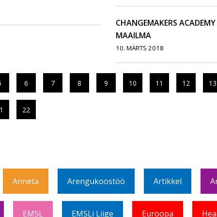
CHANGEMAKERS ACADEMY
MAAILMA
10. MÄRTS 2018
5
6
7
8
9
10
11
12
13
1
22
Anneta
Arengukoostöö
Artikkel
A
EMSL
EMSLi Liige
Euroopa
Hea