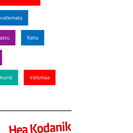
ratlemata
Vastu
Raha
lvurid
Välismaa