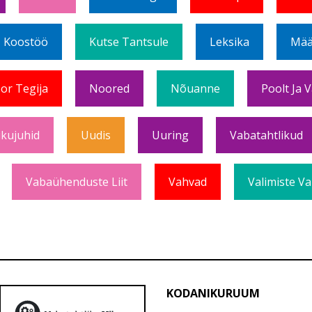
Koostöö
Kutse Tantsule
Leksika
Mää
or Tegija
Noored
Nõuanne
Poolt Ja 
ikujuhid
Uudis
Uuring
Vabatahtlikud
Vabaühenduste Liit
Vahvad
Valimiste Va
KODANIKURUUM