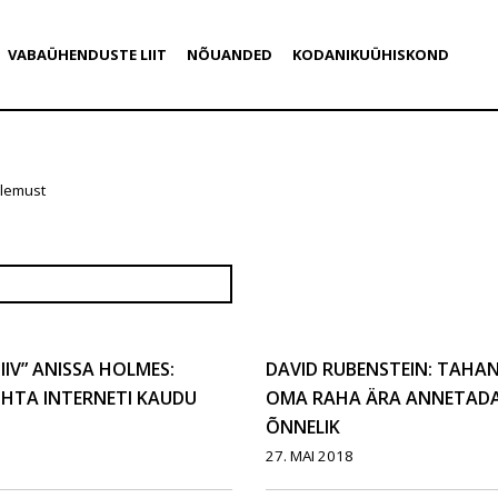
VABAÜHENDUSTE LIIT
NÕUANDED
KODANIKUÜHISKOND
ulemust
IV” ANISSA HOLMES:
DAVID RUBENSTEIN: TAHAN
KOHTA INTERNETI KAUDU
OMA RAHA ÄRA ANNETADA.
ÕNNELIK
27. MAI 2018