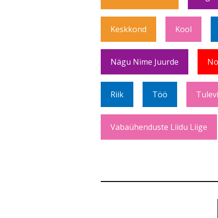
Keskkond
Kool
Nägu Nime Juurde
No
Riik
Töö
Tulev
Vabaühenduste Liidu Liige