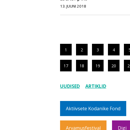
13. JUUNI 2018
1
2
3
4
17
18
19
20
2
UUDISED
ARTIKLID
Aktiivsete Kodanike Fond
Arvamusfestival
Digi