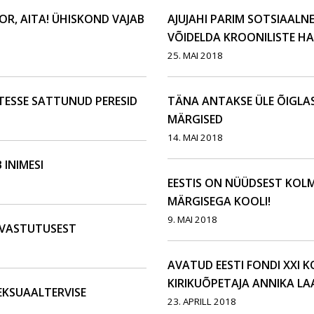
OR, AITA! ÜHISKOND VAJAB
AJUJAHI PARIM SOTSIAALN
VÕIDELDA KROONILISTE H
25. MAI 2018
TESSE SATTUNUD PERESID
TÄNA ANTAKSE ÜLE ÕIGLA
MÄRGISED
14. MAI 2018
INIMESI
EESTIS ON NÜÜDSEST KOL
MÄRGISEGA KOOLI!
9. MAI 2018
 VASTUTUSEST
AVATUD EESTI FONDI XXI 
KIRIKUÕPETAJA ANNIKA LA
EKSUAALTERVISE
23. APRILL 2018