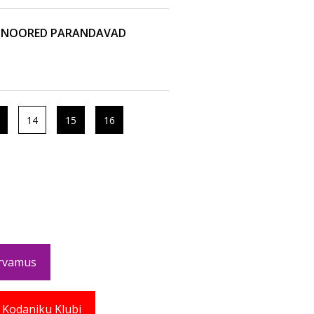
 NOORED PARANDAVAD
14
15
16
rvamus
 Kodaniku Klubi