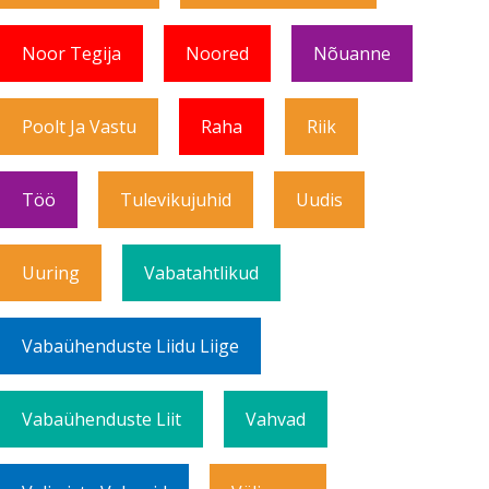
Noor Tegija
Noored
Nõuanne
Poolt Ja Vastu
Raha
Riik
Töö
Tulevikujuhid
Uudis
Uuring
Vabatahtlikud
Vabaühenduste Liidu Liige
Vabaühenduste Liit
Vahvad