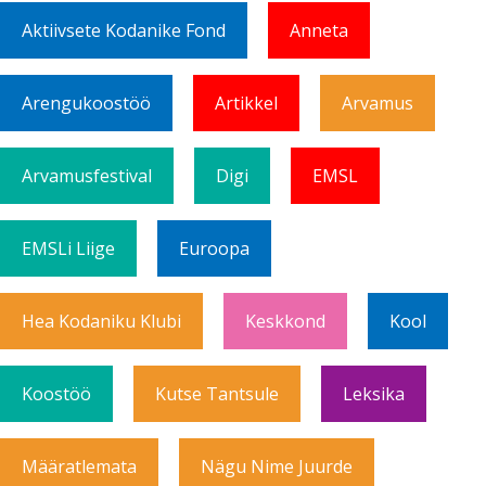
Aktiivsete Kodanike Fond
Anneta
Arengukoostöö
Artikkel
Arvamus
Arvamusfestival
Digi
EMSL
EMSLi Liige
Euroopa
Hea Kodaniku Klubi
Keskkond
Kool
Koostöö
Kutse Tantsule
Leksika
Määratlemata
Nägu Nime Juurde