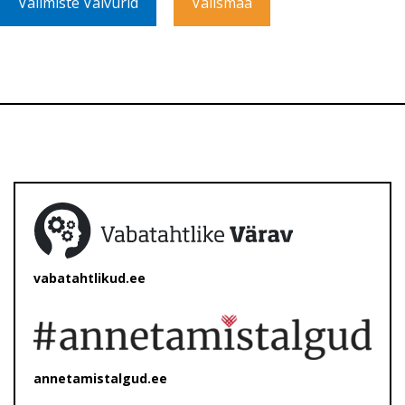
Valimiste Valvurid
Välismaa
vabatahtlikud.ee
annetamistalgud.ee