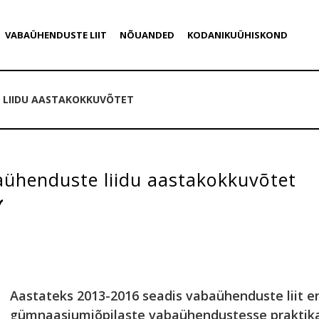
VABAÜHENDUSTE LIIT
NÕUANDED
KODANIKUÜHISKOND
 LIIDU AASTAKOKKUVÕTET
aühenduste liidu aastakokkuvõtet
Aastateks 2013-2016 seadis vabaühenduste liit e
gümnaasiumiõpilaste vabaühendustesse praktika