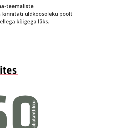
na-teemaliste
a kinnitati üldkoosoleku poolt
ellega kõigega läks.