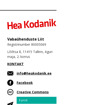
Vabaühenduste Liit
Registrinumber 80005069
Lõõtsa 8, 11415 Tallinn, Aguri
maja, 2. korrus
KONTAKT
info@heakodanik.ee
Facebook
Creative Commons
Email