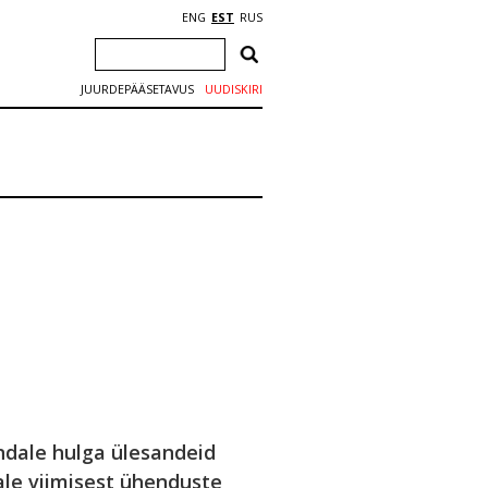
ENG
EST
RUS
JUURDEPÄÄSETAVUS
UUDISKIRI
ndale hulga ülesandeid
le viimisest ühenduste