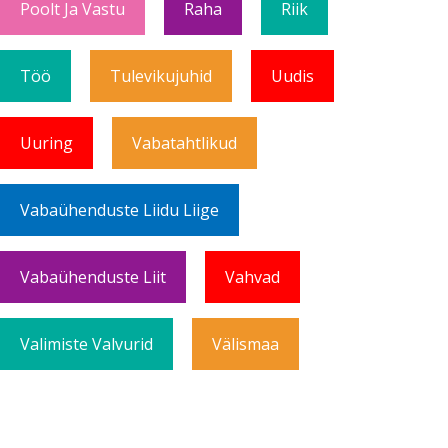
Poolt Ja Vastu
Raha
Riik
Töö
Tulevikujuhid
Uudis
Uuring
Vabatahtlikud
Vabaühenduste Liidu Liige
Vabaühenduste Liit
Vahvad
Valimiste Valvurid
Välismaa