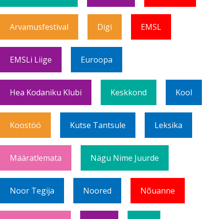
Arvamusfestival
Digi
EMSL
EMSLi Liige
Euroopa
Hea Kodaniku Klubi
Keskkond
Kool
Koostöö
Kutse Tantsule
Leksika
Määratlemata
Nägu Nime Juurde
Noor Tegija
Noored
Nõuanne