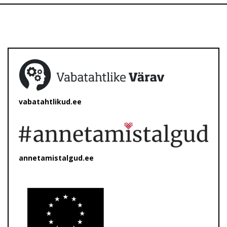
vabatahtlikud.ee
annetamistalgud.ee