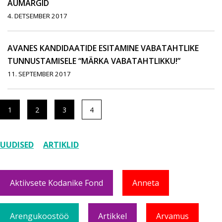
AUMÄRGID
4. DETSEMBER 2017
AVANES KANDIDAATIDE ESITAMINE VABATAHTLIKE
TUNNUSTAMISELE “MÄRKA VABATAHTLIKKU!”
11. SEPTEMBER 2017
1
2
3
4
UUDISED
ARTIKLID
Aktiivsete Kodanike Fond
Anneta
Arengukoostöö
Artikkel
Arvamus