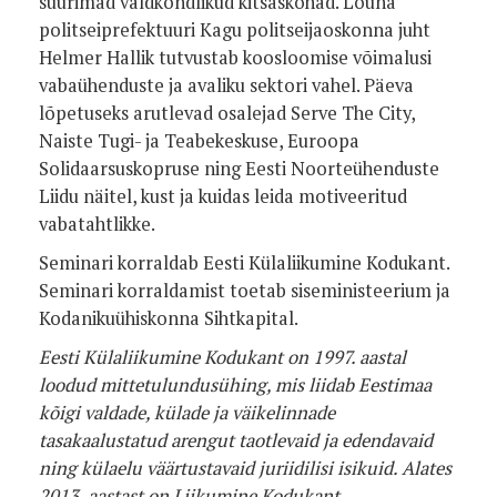
suurimad valdkondlikud kitsaskohad. Lõuna
politseiprefektuuri Kagu politseijaoskonna juht
Helmer Hallik tutvustab koosloomise võimalusi
vabaühenduste ja avaliku sektori vahel. Päeva
lõpetuseks arutlevad osalejad Serve The City,
Naiste Tugi- ja Teabekeskuse, Euroopa
Solidaarsuskopruse ning Eesti Noorteühenduste
Liidu näitel, kust ja kuidas leida motiveeritud
vabatahtlikke.
Seminari korraldab Eesti Külaliikumine Kodukant.
Seminari korraldamist toetab siseministeerium ja
Kodanikuühiskonna Sihtkapital.
Eesti Külaliikumine Kodukant on 1997. aastal
loodud mittetulundusühing, mis liidab Eestimaa
kõigi valdade, külade ja väikelinnade
tasakaalustatud arengut taotlevaid ja edendavaid
ning külaelu väärtustavaid juriidilisi isikuid. Alates
2013. aastast on Liikumine Kodukant