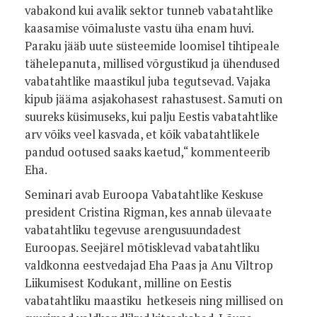
vabakond kui avalik sektor tunneb vabatahtlike
kaasamise võimaluste vastu üha enam huvi.
Paraku jääb uute süsteemide loomisel tihtipeale
tähelepanuta, millised võrgustikud ja ühendused
vabatahtlike maastikul juba tegutsevad. Vajaka
kipub jääma asjakohasest rahastusest. Samuti on
suureks küsimuseks, kui palju Eestis vabatahtlike
arv võiks veel kasvada, et kõik vabatahtlikele
pandud ootused saaks kaetud,“ kommenteerib
Eha.
Seminari avab Euroopa Vabatahtlike Keskuse
president Cristina Rigman, kes annab ülevaate
vabatahtliku tegevuse arengusuundadest
Euroopas. Seejärel mõtisklevad vabatahtliku
valdkonna eestvedajad Eha Paas ja Anu Viltrop
Liikumisest Kodukant, milline on Eestis
vabatahtliku maastiku hetkeseis ning millised on