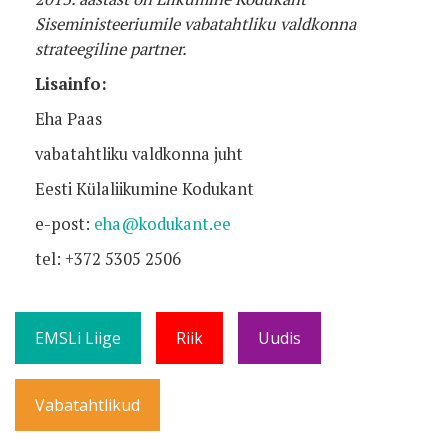
Siseministeeriumile vabatahtliku valdkonna
strateegiline partner.
Lisainfo:
Eha Paas
vabatahtliku valdkonna juht
Eesti Külaliikumine Kodukant
e-post:
eha@kodukant.ee
tel: +372 5305 2506
EMSLi Liige
Riik
Uudis
Vabatahtlikud