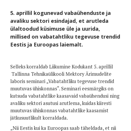
5. aprillil kogunevad vabaühenduste ja
avaliku sektori esindajad, et arutleda
ülaltoodud küsimuse üle ja uurida,
millised on vabatahtliku tegevuse trendid
Eestis ja Euroopas laiemalt.
Selleks korraldab Liikumine Kodukant 5. aprillil
Tallinna Tehnikaülikooli Mektory Ärimudelite
laboris seminari „Vabatahtliku tegevuse trendid
muutuvas ühiskonnas“. Seminari eesmärgiks on
kutsuda vabatahtlike kaasavaid vabaühendusi ning
avaliku sektori asutusi arutlema, kuidas kiiresti
muutuvas ühiskonnas vabatahtlike kaasamist
jätkusuutlikult korraldada.
„Nii Eestis kui ka Euroopas saab täheldada, et nii