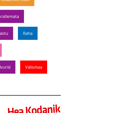
ratlemata
Vastu
Raha
lvurid
Välismaa