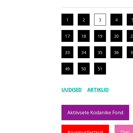
1
2
3
4
17
18
19
20
2
33
34
35
36
3
49
50
51
UUDISED
ARTIKLID
Aktiivsete Kodanike Fond
Arvamusfestival
Digi