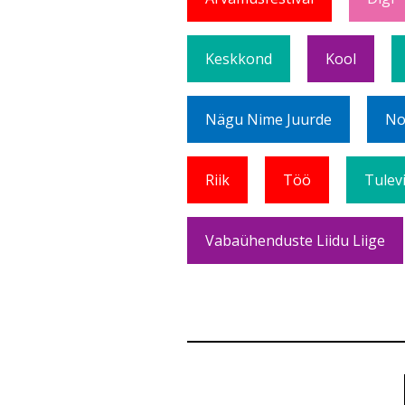
Keskkond
Kool
Nägu Nime Juurde
No
Riik
Töö
Tulev
Vabaühenduste Liidu Liige