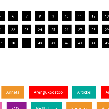
5
6
7
8
9
10
11
12
13
1
22
23
24
25
26
27
28
29
7
38
39
40
41
42
43
44
45
Anneta
Arengukoostöö
Artikkel
A
EMSL
EMSLi Liige
Euroopa
Hea