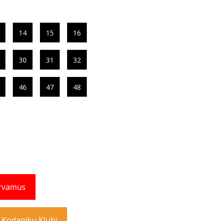
14
15
16
30
31
32
46
47
48
rvamus
 Kodaniku Klubi