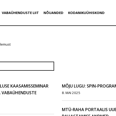
VABAÜHENDUSTE LIIT
NÕUANDED
KODANIKUÜHISKOND
ulemust
RLUSE KAASAMISSEMINAR
MÕJU LUGU: SPIN-PROGR
JA VABAÜHENDUSTE
8. MAI 2025
MTÜ-RAHA PORTAALIS UU