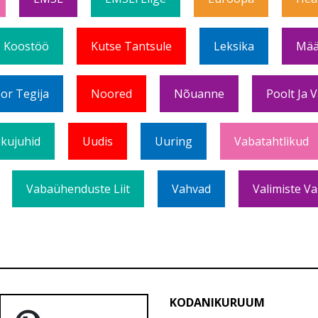
Koostöö
Kutse Tantsule
Leksika
Mää
or Tegija
Noored
Nõuanne
Poolt Ja 
ikujuhid
Uudis
Uuring
Vabatahtlikud
Vabaühenduste Liit
Vahvad
Valimiste Va
KODANIKURUUM