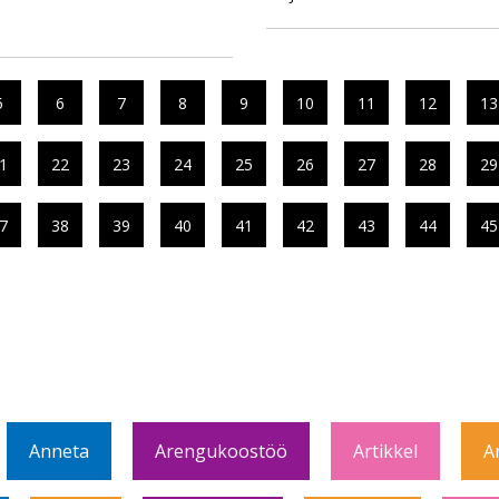
5
6
7
8
9
10
11
12
13
1
22
23
24
25
26
27
28
29
7
38
39
40
41
42
43
44
45
Anneta
Arengukoostöö
Artikkel
A