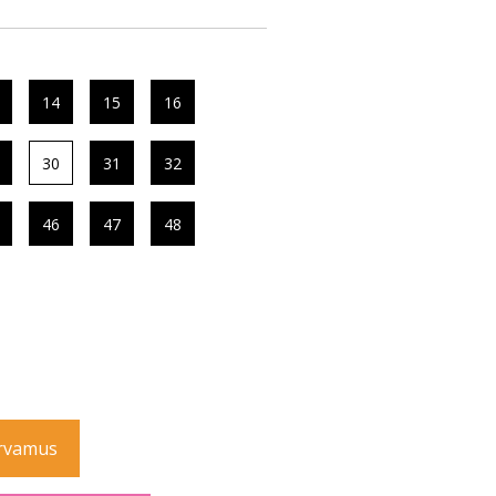
14
15
16
30
31
32
46
47
48
rvamus