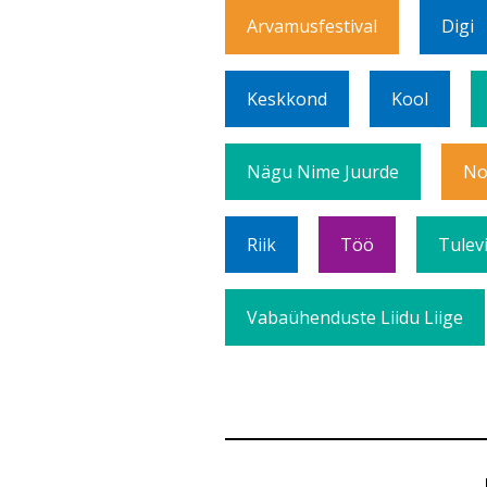
Arvamusfestival
Digi
Keskkond
Kool
Nägu Nime Juurde
No
Riik
Töö
Tulev
Vabaühenduste Liidu Liige