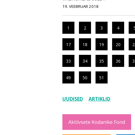
19. VEEBRUAR 2018
1
2
3
4
17
18
19
20
2
33
34
35
36
3
49
50
51
UUDISED
ARTIKLID
Aktiivsete Kodanike Fond