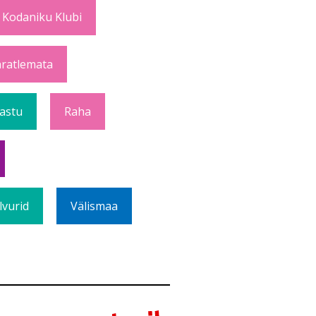
 Kodaniku Klubi
ratlemata
Vastu
Raha
lvurid
Välismaa