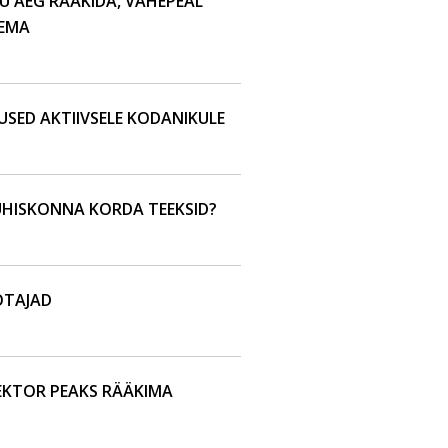
GU AEG RÄÄKIDA, VAHEPEAL
LEMA
SED AKTIIVSELE KODANIKULE
ÜHISKONNA KORDA TEEKSID?
OTAJAD
EKTOR PEAKS RÄÄKIMA