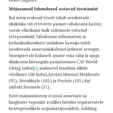
ümber jagades.
Mõjusamad lahendused ootavad teostamist
Kui mõni erakond tõesti tahab soodustada
üksikisiku või ettevõtte panust vabakonna kasvus,
ootab elluviimist hulk valitsusele esitatud
ettepanekuid. Vabakonna sõltumatuse ja
kodanikuühenduste mõjukuse kasvuks tuleb
soodustada annetamiskultuuri jätkuvat arengut.
Sünnipäevale kohaselt asume oma raha ja ajaga
ühiskonna hüvanguks panustamises CAF World
Giving Indexi
[1]
andmetel maailma riikide
võrdluses 100. kohal, kõvasti lähemal Moldovale
(97.), Slovakkiale (102.) ja Poolale (105.) kui
näiteks Soomele (37.).
Eesti maksusüsteem ei soosi annetuste ja
kingituste tegemist avalikes huvides tegutsevatele
heategevuslikele organisatsioonidele. Äriühing