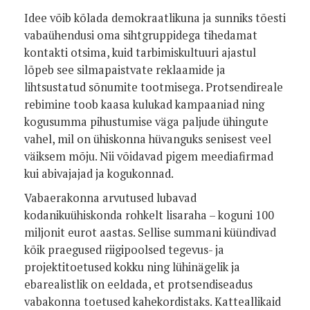
Idee võib kõlada demokraatlikuna ja sunniks tõesti
vabaühendusi oma sihtgruppidega tihedamat
kontakti otsima, kuid tarbimiskultuuri ajastul
lõpeb see silmapaistvate reklaamide ja
lihtsustatud sõnumite tootmisega. Protsendireale
rebimine toob kaasa kulukad kampaaniad ning
kogusumma pihustumise väga paljude ühingute
vahel, mil on ühiskonna hüvanguks senisest veel
väiksem mõju. Nii võidavad pigem meediafirmad
kui abivajajad ja kogukonnad.
Vabaerakonna arvutused lubavad
kodanikuühiskonda rohkelt lisaraha – koguni 100
miljonit eurot aastas. Sellise summani küündivad
kõik praegused riigipoolsed tegevus- ja
projektitoetused kokku ning lühinägelik ja
ebarealistlik on eeldada, et protsendiseadus
vabakonna toetused kahekordistaks. Katteallikaid