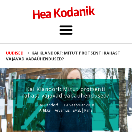
UUDISED
KAI KLANDORF: MITUT PROTSENTI RAHAST
VAJAVAD VABAÜHENDUSED?
Kai Klandorf: Mitut protsenti
rahast vajavad vabaühendused?
Kai Klandorf
19. veebruar 2018
Artikkel
Arvamus
EMSL
Raha