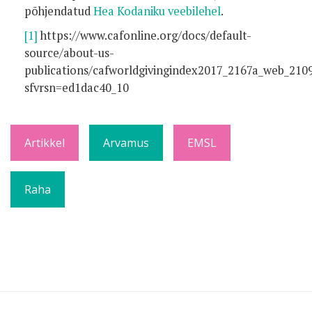
põhjendatud
Hea Kodaniku veebilehel
.
[1]
https://www.cafonline.org/docs/default-
source/about-us-
publications/cafworldgivingindex2017_2167a_web_2109
sfvrsn=ed1dac40_10
Artikkel
Arvamus
EMSL
Raha