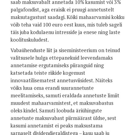
saab maksuvabalt annetada 10% kasumist või 3%
palgafondist, aga eraisik ei pruugi annetustelt
maksutagastust saadagi. Kõiki mahaarvamisi kokku
võib teha vaid 100 euro eest kuus, mis tuleb sageli
täis juba kodulaenu intresside ja enese ning laste
koolituskuludest.
Vabaühenduste liit ja siseministeerium on teinud
valitsusele hulga ettepanekuid leevendamaks
annetamise ergutamiseks piiranguid ning
katsetada teiste riikide kogemust
innovaatilisematest annetusviisidest. Näiteks
võiks luua oma erandi suurannetuste
meelitamiseks, samuti eraldada annetuste limiit
muudest mahaarvamistest, et maksuvabastus
oleks kindel. Samuti loobuda äriühingute
annetuste maksuvabast piirmäärast üldse, sest
kasumi annetamist ei peaks maksustama
sarnaselt dividendieraldistega – kasu saab ju