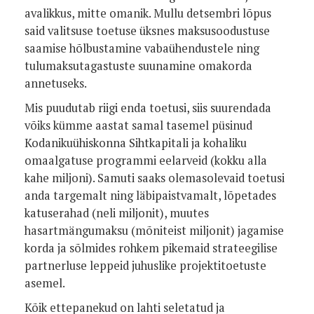
avalikkus, mitte omanik. Mullu detsembri lõpus
said valitsuse toetuse üksnes maksusoodustuse
saamise hõlbustamine vabaühendustele ning
tulumaksutagastuste suunamine omakorda
annetuseks.
Mis puudutab riigi enda toetusi, siis suurendada
võiks kümme aastat samal tasemel püsinud
Kodanikuühiskonna Sihtkapitali ja kohaliku
omaalgatuse programmi eelarveid (kokku alla
kahe miljoni). Samuti saaks olemasolevaid toetusi
anda targemalt ning läbipaistvamalt, lõpetades
katuserahad (neli miljonit), muutes
hasartmängumaksu (mõniteist miljonit) jagamise
korda ja sõlmides rohkem pikemaid strateegilise
partnerluse leppeid juhuslike projektitoetuste
asemel.
Kõik ettepanekud on lahti seletatud ja