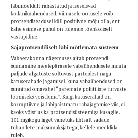
läbimõeldult rahastatud ja iseseisvad
kodanikuühendused. Viimasele ootusele võib
protsendiseadusel küll positiivne mõju olla, ent
kahe esimese puhul on tulemus tõenäoliselt
vastupidine.
Sajaprotsendiliselt läbi mõtlemata süsteem
Vabaerakonna nägemuses aitab protsendi
suunamine meelepärasele vabaühendusele muuta
paljude algatuste sõltuvust parteidest nagu
katuserahade jagamisel, kuna vabaühendused on
sunnitud omavahel “paremate poliitiliste tutvuste
loomiseks võistlema”. Kuigi katuserahad on
korruptiivne ja läbipaistmatu rahajagamise viis, ei
kaoks võistlus ka protsendisüsteemiga kusagile.
101 riigikogu liiget vahetuks lihtsalt sadade
tuhandete maksumaksjatega, kellele meeldida
tuleb.