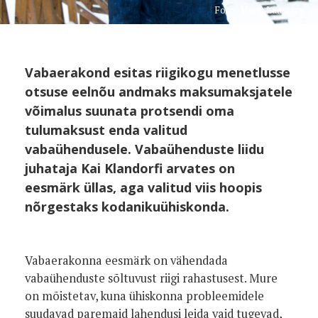
Foto: Maria Laanjärv
Vabaerakond esitas riigikogu menetlusse
otsuse eelnõu andmaks maksumaksjatele
võimalus suunata protsendi oma
tulumaksust enda valitud
vabaühendusele. Vabaühenduste liidu
juhataja Kai Klandorfi arvates on
eesmärk üllas, aga valitud viis hoopis
nõrgestaks kodanikuühiskonda.
Vabaerakonna eesmärk on vähendada
vabaühenduste sõltuvust riigi rahastusest. Mure
on mõistetav, kuna ühiskonna probleemidele
suudavad paremaid lahendusi leida vaid tugevad,