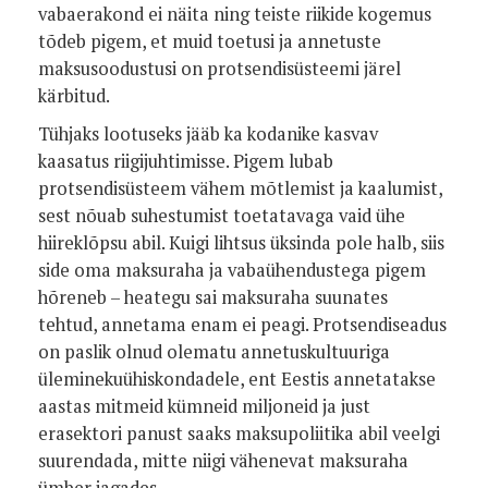
vabaerakond ei näita ning teiste riikide kogemus
tõdeb pigem, et muid toetusi ja annetuste
maksusoodustusi on protsendisüsteemi järel
kärbitud.
Tühjaks lootuseks jääb ka kodanike kasvav
kaasatus riigijuhtimisse. Pigem lubab
protsendisüsteem vähem mõtlemist ja kaalumist,
sest nõuab suhestumist toetatavaga vaid ühe
hiireklõpsu abil. Kuigi lihtsus üksinda pole halb, siis
side oma maksuraha ja vabaühendustega pigem
hõreneb – heategu sai maksuraha suunates
tehtud, annetama enam ei peagi. Protsendiseadus
on paslik olnud olematu annetuskultuuriga
üleminekuühiskondadele, ent Eestis annetatakse
aastas mitmeid kümneid miljoneid ja just
erasektori panust saaks maksupoliitika abil veelgi
suurendada, mitte niigi vähenevat maksuraha