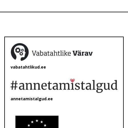
vabatahtlikud.ee
annetamistalgud.ee