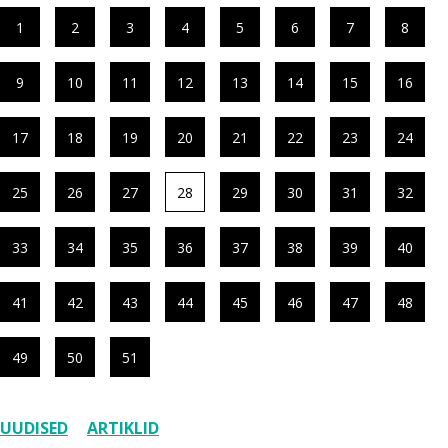
1
2
3
4
5
6
7
8
9
10
11
12
13
14
15
16
17
18
19
20
21
22
23
24
25
26
27
28
29
30
31
32
33
34
35
36
37
38
39
40
41
42
43
44
45
46
47
48
49
50
51
UUDISED
ARTIKLID