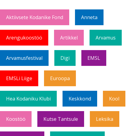
Aktiivsete Kodanike Fond
Anneta
Arengukoostöö
Artikkel
Arvamus
Arvamusfestival
Digi
EMSL
EMSLi Liige
Euroopa
Hea Kodaniku Klubi
Keskkond
Kool
Koostöö
Kutse Tantsule
Leksika