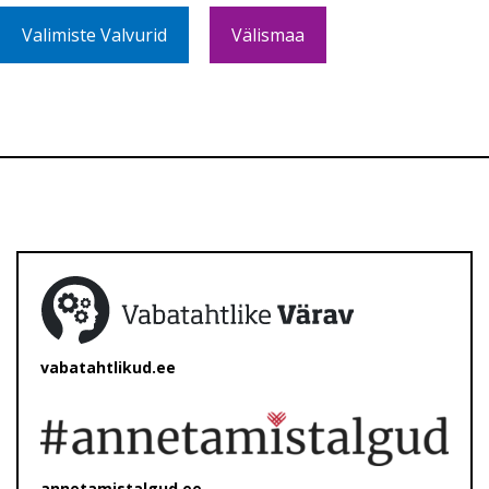
Valimiste Valvurid
Välismaa
vabatahtlikud.ee
annetamistalgud.ee