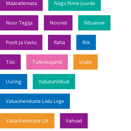
Määratlemata
Nägu Nime Juurde
Noor Tegija
Noored
Nõuanne
Poolt Ja Vastu
Raha
Riik
Töö
Tulevikujuhid
Uudis
Uuring
Vabatahtlikud
Vabaühenduste Liidu Liige
Vabaühenduste Liit
Vahvad