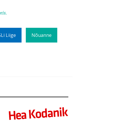
ris.
Li Liige
Nõuanne