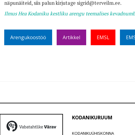
näpunäiteid, siis palun kirjutage sigrid@terveilm.ee.
Ilmus Hea Kodaniku kestliku arengu teemalises kevadnumb
Arengukoostöö
Artikkel
EMSL
EMS
KODANIKURUUM
KODANIKUÜHISKONNA