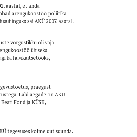
. aastal, et anda
kohad arengukoostöö poliitika
usühinguks sai AKÜ 2007. aastal.
ste võrgustikku oli vaja
rengukoostöö ühiseks
gi ka huvikaitsetööks,
egevustoetus, praegust
tustega. Läbi aegade on AKÜ
 Eesti Fond ja KÜSK,
AKÜ tegevuses kolme uut suunda.