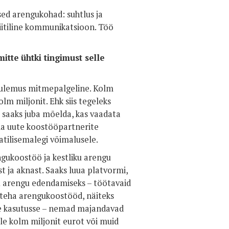
sed arengukohad: suhtlus ja
liitiline kommunikatsioon. Töö
itte ühtki tingimust selle
 tulemus mitmepalgeline. Kolm
lm miljonit. Ehk siis tegeleks
saaks juba mõelda, kas vaadata
da uute koostööpartnerite
tilisemalegi võimalusele.
ngukoostöö ja kestliku arengu
 ja aknast. Saaks luua platvormi,
iku arengu edendamiseks – töötavaid
ks teha arengukoostööd, näiteks
te kasutusse – nemad majandavad
üle kolm miljonit eurot või muid