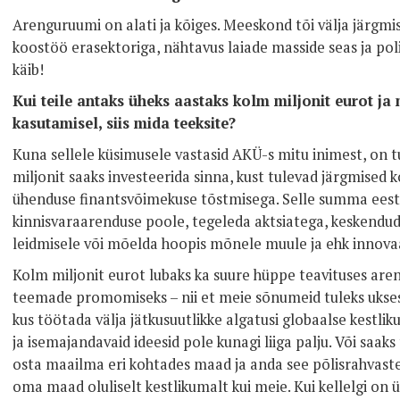
Arenguruumi on alati ja kõiges. Meeskond tõi välja järgmi
koostöö erasektoriga, nähtavus laiade masside seas ja po
käib!
Kui teile antaks üheks aastaks kolm miljonit eurot ja m
kasutamisel, siis mida teeksite?
Kuna sellele küsimusele vastasid AKÜ-s mitu inimest, on
miljonit saaks investeerida sinna, kust tulevad järgmised ko
ühenduse finantsvõimekuse tõstmisega. Selle summa eest 
kinnisvaraarenduse poole, tegeleda aktsiatega, keskendu
leidmisele või mõelda hoopis mõnele muule ja ehk innovaa
Kolm miljonit eurot lubaks ka suure hüppe teavituses are
teemade promomiseks – nii et meie sõnumeid tuleks uksest
kus töötada välja jätkusuutlikke algatusi globaalse kestl
ja isemajandavaid ideesid pole kunagi liiga palju. Või saa
osta maailma eri kohtades maad ja anda see põlisrahvas
oma maad oluliselt kestlikumalt kui meie. Kui kellelgi on 