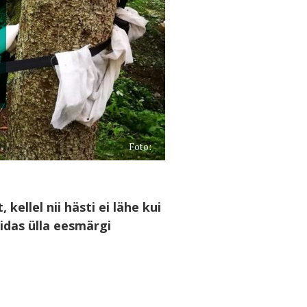
Foto:
llel nii hästi ei lähe kui
idas ülla eesmärgi