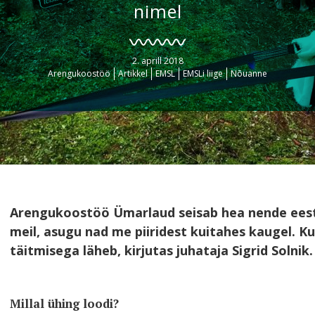
nimel
2. aprill 2018
Arengukoostöö
Artikkel
EMSL
EMSLi liige
Nõuanne
Arengukoostöö Ümarlaud seisab hea nende eest, ke
meil, asugu nad me piiridest kuitahes kaugel. Ku
täitmisega läheb, kirjutas juhataja Sigrid Solnik.
Millal ühing loodi?