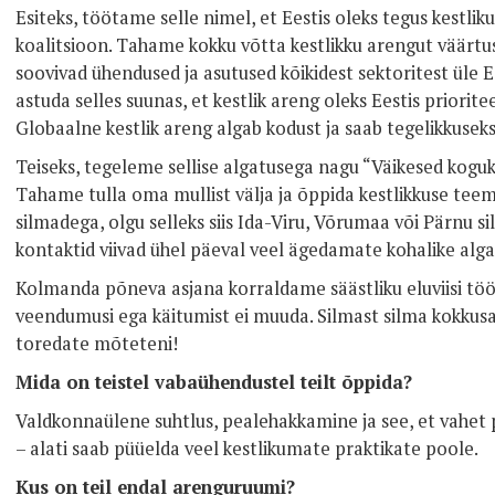
Esiteks, töötame selle nimel, et Eestis oleks tegus kestli
koalitsioon. Tahame kokku võtta kestlikku arengut väärtus
soovivad ühendused ja asutused kõikidest sektoritest üle 
astuda selles suunas, et kestlik areng oleks Eestis prioriteet
Globaalne kestlik areng algab kodust ja saab tegelikkuseks
Teiseks, tegeleme sellise algatusega nagu “Väikesed kog
Tahame tulla oma mullist välja ja õppida kestlikkuse tee
silmadega, olgu selleks siis Ida-Viru, Võrumaa või Pärnu 
kontaktid viivad ühel päeval veel ägedamate kohalike alga
Kolmanda põneva asjana korraldame säästliku eluviisi töö
veendumusi ega käitumist ei muuda. Silmast silma kokkus
toredate mõteteni!
Mida on teistel vabaühendustel teilt õppida?
Valdkonnaülene suhtlus, pealehakkamine ja see, et vahet
– alati saab püüelda veel kestlikumate praktikate poole.
Kus on teil endal arenguruumi?