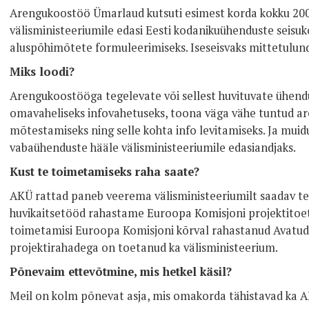
Arengukoostöö Ümarlaud kutsuti esimest korda kokku 2002
välisministeeriumile edasi Eesti kodanikuühenduste seisu
aluspõhimõtete formuleerimiseks. Iseseisvaks mittetulund
Miks loodi?
Arengukoostööga tegelevate või sellest huvituvate ühendu
omavaheliseks infovahetuseks, toona väga vähe tuntud a
mõtestamiseks ning selle kohta info levitamiseks. Ja muidu
vabaühenduste hääle välisministeeriumile edasiandjaks.
Kust te toimetamiseks raha saate?
AKÜ rattad paneb veerema välisministeeriumilt saadav t
huvikaitsetööd rahastame Euroopa Komisjoni projektitoe
toimetamisi Euroopa Komisjoni kõrval rahastanud Avatud
projektirahadega on toetanud ka välisministeerium.
Põnevaim ettevõtmine, mis hetkel käsil?
Meil on kolm põnevat asja, mis omakorda tähistavad ka 