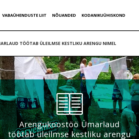
VABAÜHENDUSTE LIIT
NÕUANDED
KODANIKUÜHISKOND
RLAUD TÖÖTAB ÜLEILMSE KESTLIKU ARENGU NIMEL
Arengukoostöö Ümarlaud
töötab üleilmse kestliku arengu