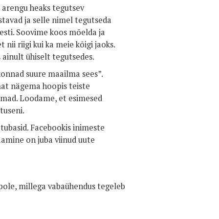
ku arengu heaks tegutsev
tavad ja selle nimel tegutseda
Eesti. Soovime koos mõelda ja
 nii riigi kui ka meie kõigi jaoks.
 ainult ühiselt tegutsedes.
ukonnad suure maailma sees”.
mat nägema hoopis teiste
silmad. Loodame, et esimesed
tuseni.
tubasid. Facebookis inimeste
aamine on juba viinud uute
 pole, millega vabaühendus tegeleb