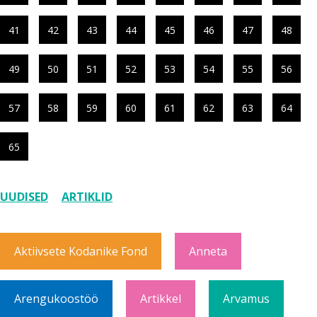
41
42
43
44
45
46
47
48
49
50
51
52
53
54
55
56
57
58
59
60
61
62
63
64
65
UUDISED
ARTIKLID
Aktiivsete Kodanike Fond
Anneta
Arengukoostöö
Artikkel
Arvamus