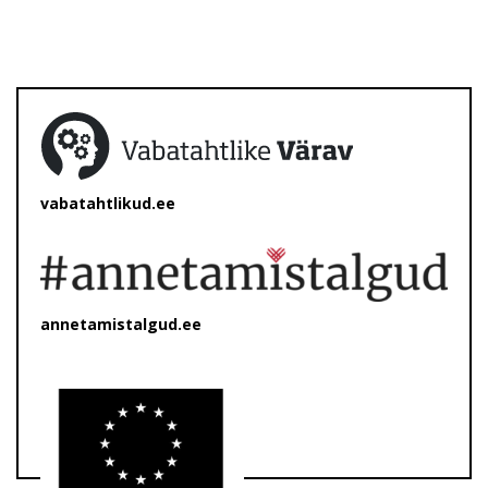
vabatahtlikud.ee
annetamistalgud.ee