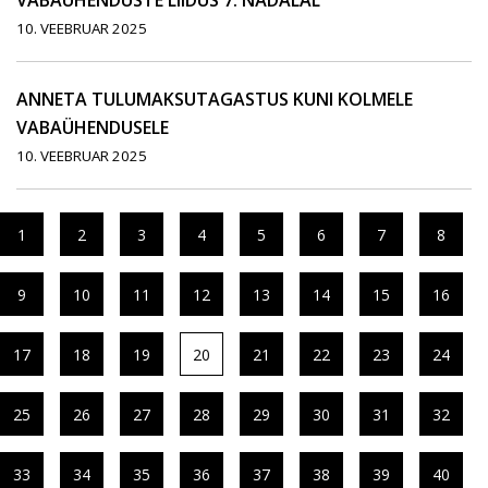
VABAÜHENDUSTE LIIDUS 7. NÄDALAL
10. VEEBRUAR 2025
ANNETA TULUMAKSUTAGASTUS KUNI KOLMELE
VABAÜHENDUSELE
10. VEEBRUAR 2025
1
2
3
4
5
6
7
8
9
10
11
12
13
14
15
16
17
18
19
20
21
22
23
24
25
26
27
28
29
30
31
32
33
34
35
36
37
38
39
40