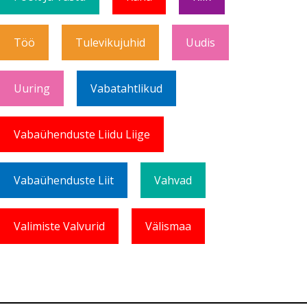
Töö
Tulevikujuhid
Uudis
Uuring
Vabatahtlikud
Vabaühenduste Liidu Liige
Vabaühenduste Liit
Vahvad
Valimiste Valvurid
Välismaa