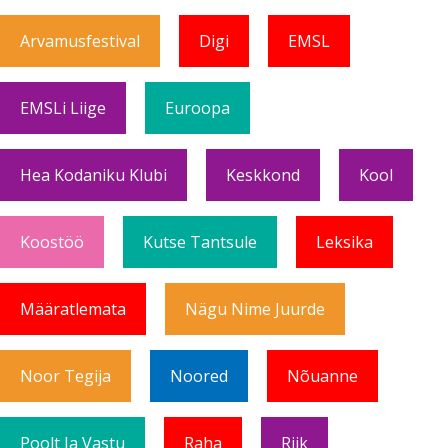
Arvamusfestival
Digi
EMSL
EMSLi Liige
Euroopa
Hea Kodaniku Klubi
Keskkond
Kool
Koostöö
Kutse Tantsule
Leksika
Määratlemata
Nägu Nime Juurde
Noor Tegija
Noored
Nõuanne
Poolt Ja Vastu
Raha
Riik