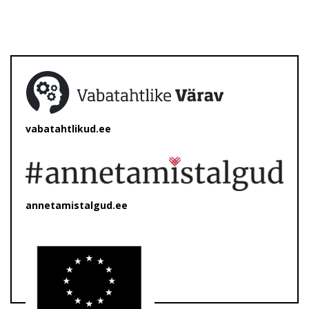
vabatahtlikud.ee
annetamistalgud.ee