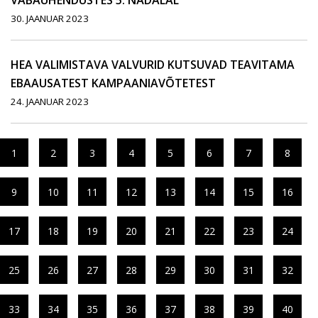
VABAÜHENDUSTES 5. NÄDALAL
30. JAANUAR 2023
HEA VALIMISTAVA VALVURID KUTSUVAD TEAVITAMA
EBAAUSATEST KAMPAANIAVÕTETEST
24. JAANUAR 2023
1
2
3
4
5
6
7
8
9
10
11
12
13
14
15
16
17
18
19
20
21
22
23
24
25
26
27
28
29
30
31
32
33
34
35
36
37
38
39
40