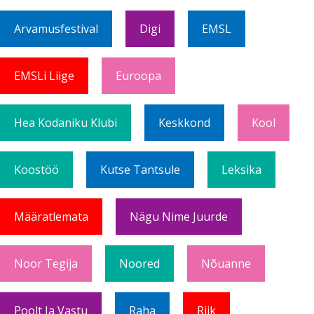
Arvamusfestival
Digi
EMSL
EMSLi Liige
Euroopa
Hea Kodaniku Klubi
Keskkond
Kool
Koostöö
Kutse Tantsule
Leksika
Määratlemata
Nägu Nime Juurde
Noor Tegija
Noored
Nõuanne
Poolt Ja Vastu
Raha
Riik