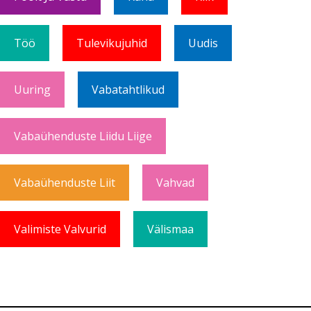
Töö
Tulevikujuhid
Uudis
Uuring
Vabatahtlikud
Vabaühenduste Liidu Liige
Vabaühenduste Liit
Vahvad
Valimiste Valvurid
Välismaa