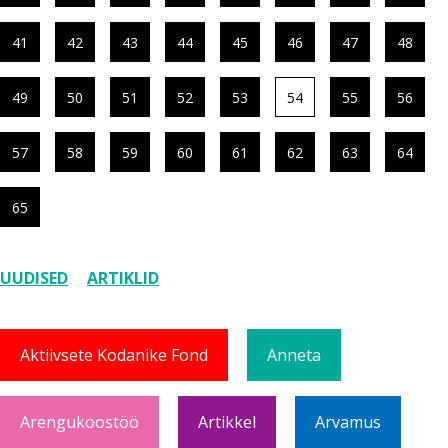
41
42
43
44
45
46
47
48
49
50
51
52
53
54
55
56
57
58
59
60
61
62
63
64
65
UUDISED
ARTIKLID
Aktiivsete Kodanike Fond
Anneta
Arengukoostöö
Artikkel
Arvamus