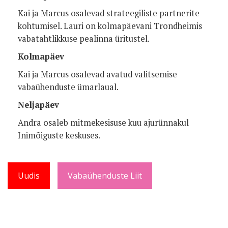
Kai ja Marcus osalevad strateegiliste partnerite
kohtumisel. Lauri on kolmapäevani Trondheimis
vabatahtlikkuse pealinna üritustel.
Kolmapäev
Kai ja Marcus osalevad avatud valitsemise
vabaühenduste ümarlaual.
Neljapäev
Andra osaleb mitmekesisuse kuu ajurünnakul
Inimõiguste keskuses.
Uudis
Vabaühenduste Liit