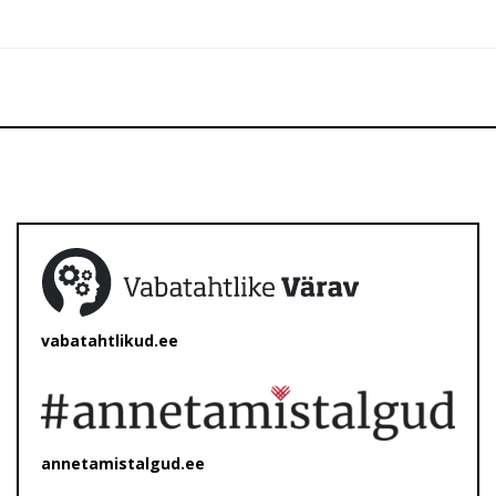
vabatahtlikud.ee
annetamistalgud.ee