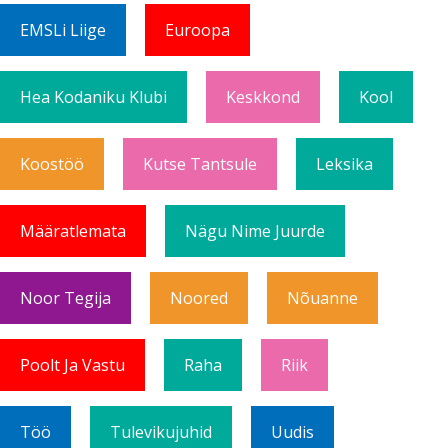
EMSLi Liige
Euroopa
Hea Kodaniku Klubi
Keskkond
Kool
Koostöö
Kutse Tantsule
Leksika
Määratlemata
Nägu Nime Juurde
Noor Tegija
Noored
Nõuanne
Poolt Ja Vastu
Raha
Riik
Töö
Tulevikujuhid
Uudis