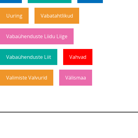
Uuring
Vabatahtlikud
Vabaühenduste Liidu Liige
Vabaühenduste Liit
Vahvad
Valimiste Valvurid
Välismaa