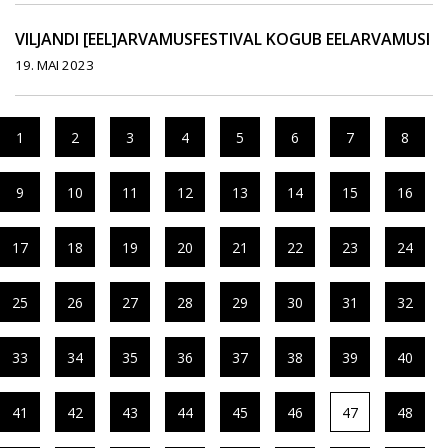
VILJANDI [EEL]ARVAMUSFESTIVAL KOGUB EELARVAMUSI
19. MAI 2023
1
2
3
4
5
6
7
8
9
10
11
12
13
14
15
16
17
18
19
20
21
22
23
24
25
26
27
28
29
30
31
32
33
34
35
36
37
38
39
40
41
42
43
44
45
46
47
48