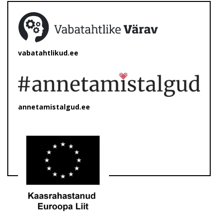
vabatahtlikud.ee
annetamistalgud.ee