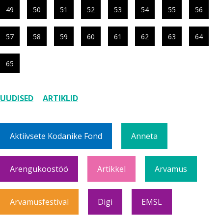
49
50
51
52
53
54
55
56
57
58
59
60
61
62
63
64
65
UUDISED
ARTIKLID
Aktiivsete Kodanike Fond
Anneta
Arengukoostöö
Artikkel
Arvamus
Arvamusfestival
Digi
EMSL