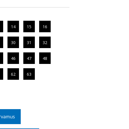
14
15
16
30
31
32
46
47
48
62
63
rvamus