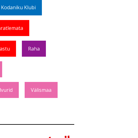
 Kodaniku Klubi
ratlemata
Vastu
Raha
lvurid
Välismaa