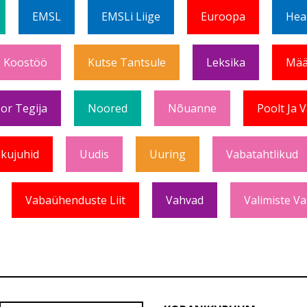
EMSL
EMSLi Liige
Euroopa
Hea
Koostöö
Kutse Tantsule
Leksika
Mää
or Tegija
Noored
Nõuanne
Poolt Ja 
ikujuhid
Uudis
Uuring
Vabatahtlikud
Vabaühenduste Liit
Vahvad
Valimiste Va