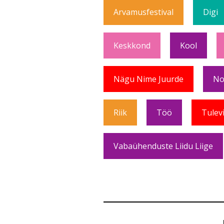
Arvamusfestival
Digi
Keskkond
Kool
Nägu Nime Juurde
No
Riik
Töö
Tulev
Vabaühenduste Liidu Liige