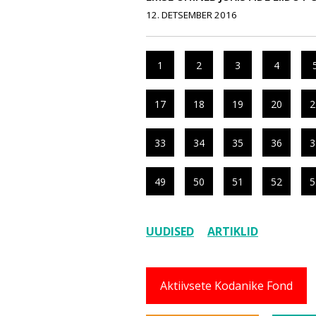
12. DETSEMBER 2016
1
2
3
4
17
18
19
20
2
33
34
35
36
3
49
50
51
52
5
UUDISED
ARTIKLID
Aktiivsete Kodanike Fond