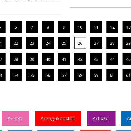
5
6
7
8
9
10
11
12
13
1
22
23
24
25
26
27
28
29
7
38
39
40
41
42
43
44
45
3
54
55
56
57
58
59
60
61
Anneta
Arengukoostöö
Artikkel
A