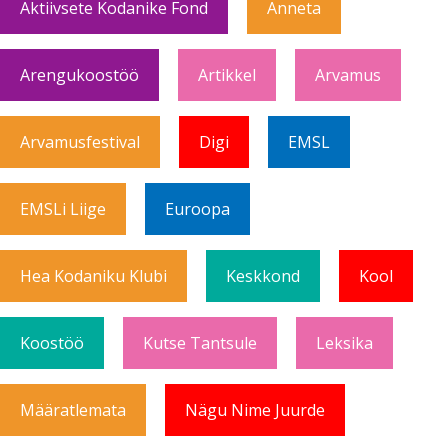
Aktiivsete Kodanike Fond
Anneta
Arengukoostöö
Artikkel
Arvamus
Arvamusfestival
Digi
EMSL
EMSLi Liige
Euroopa
Hea Kodaniku Klubi
Keskkond
Kool
Koostöö
Kutse Tantsule
Leksika
Määratlemata
Nägu Nime Juurde