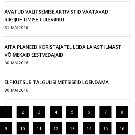
AVATUD VALITSEMISE AKTIVISTID VAATAVAD
RIIGIJUHTIMISE TULEVIKKU
31. MAI 2016
AITA PLANEEDIKORISTAJATEL LEIDA LAIAST ILMAST
VÕIMEKAID EESTVEDAJAID
30. MAI 2016
ELF KUTSUB TALGULISI METSISEID LOENDAMA
30. MAI 2016
1
2
3
4
5
6
7
8
9
10
11
12
13
14
15
16