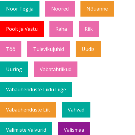
Noor Tegija
Noored
Nõuanne
Poolt Ja Vastu
Raha
Riik
Töö
Tulevikujuhid
Uudis
Uuring
Vabatahtlikud
Vabaühenduste Liidu Liige
Vabaühenduste Liit
Vahvad
Valimiste Valvurid
Välismaa