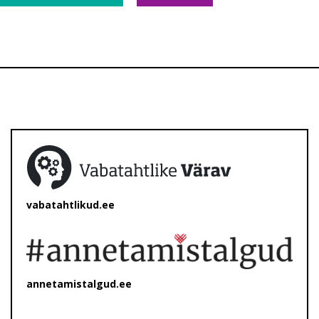
vabatahtlikud.ee
annetamistalgud.ee