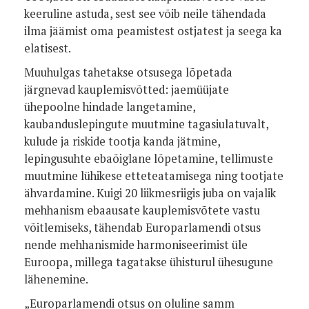
keeruline astuda, sest see võib neile tähendada
ilma jäämist oma peamistest ostjatest ja seega ka
elatisest.
Muuhulgas tahetakse otsusega lõpetada
järgnevad kauplemisvõtted: jaemüüjate
ühepoolne hindade langetamine,
kaubanduslepingute muutmine tagasiulatuvalt,
kulude ja riskide tootja kanda jätmine,
lepingusuhte ebaõiglane lõpetamine, tellimuste
muutmine lühikese etteteatamisega ning tootjate
ähvardamine. Kuigi 20 liikmesriigis juba on vajalik
mehhanism ebaausate kauplemisvõtete vastu
võitlemiseks, tähendab Europarlamendi otsus
nende mehhanismide harmoniseerimist üle
Euroopa, millega tagatakse ühisturul ühesugune
lähenemine.
„Europarlamendi otsus on oluline samm