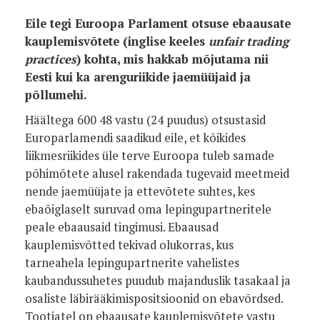
Eile tegi Euroopa Parlament otsuse ebaausate
kauplemisvõtete (inglise keeles
unfair trading
practices
) kohta, mis hakkab mõjutama nii
Eesti kui ka arenguriikide jaemüüjaid ja
põllumehi.
Häältega 600 48 vastu (24 puudus) otsustasid
Europarlamendi saadikud eile, et kõikides
liikmesriikides üle terve Euroopa tuleb samade
põhimõtete alusel rakendada tugevaid meetmeid
nende jaemüüjate ja ettevõtete suhtes, kes
ebaõiglaselt suruvad oma lepingupartneritele
peale ebaausaid tingimusi. Ebaausad
kauplemisvõtted tekivad olukorras, kus
tarneahela lepingupartnerite vahelistes
kaubandussuhetes puudub majanduslik tasakaal ja
osaliste läbirääkimispositsioonid on ebavõrdsed.
Tootjatel on ebaausate kauplemisvõtete vastu