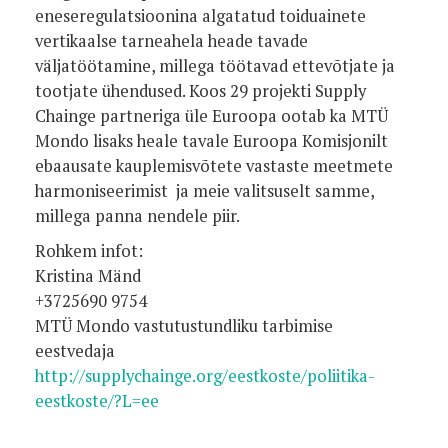
eneseregulatsioonina algatatud toiduainete
vertikaalse tarneahela heade tavade
väljatöötamine, millega töötavad ettevõtjate ja
tootjate ühendused. Koos 29 projekti Supply
Chainge partneriga üle Euroopa ootab ka MTÜ
Mondo lisaks heale tavale Euroopa Komisjonilt
ebaausate kauplemisvõtete vastaste meetmete
harmoniseerimist ja meie valitsuselt samme,
millega panna nendele piir.
Rohkem infot:
Kristina Mänd
+3725690 9754
MTÜ Mondo vastutustundliku tarbimise
eestvedaja
http://supplychainge.org/eestkoste/poliitika-
eestkoste/?L=ee