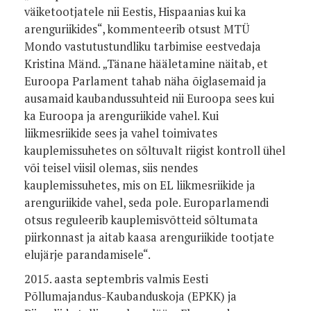
väiketootjatele nii Eestis, Hispaanias kui ka
arenguriikides“, kommenteerib otsust MTÜ
Mondo vastutustundliku tarbimise eestvedaja
Kristina Mänd. „Tänane hääletamine näitab, et
Euroopa Parlament tahab näha õiglasemaid ja
ausamaid kaubandussuhteid nii Euroopa sees kui
ka Euroopa ja arenguriikide vahel. Kui
liikmesriikide sees ja vahel toimivates
kauplemissuhetes on sõltuvalt riigist kontroll ühel
või teisel viisil olemas, siis nendes
kauplemissuhetes, mis on EL liikmesriikide ja
arenguriikide vahel, seda pole. Europarlamendi
otsus reguleerib kauplemisvõtteid sõltumata
piirkonnast ja aitab kaasa arenguriikide tootjate
elujärje parandamisele“.
2015. aasta septembris valmis Eesti
Põllumajandus-Kaubanduskoja (EPKK) ja