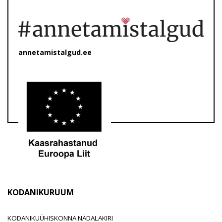
annetamistalgud.ee
KODANIKURUUM
KODANIKUÜHISKONNA NÄDALAKIRI