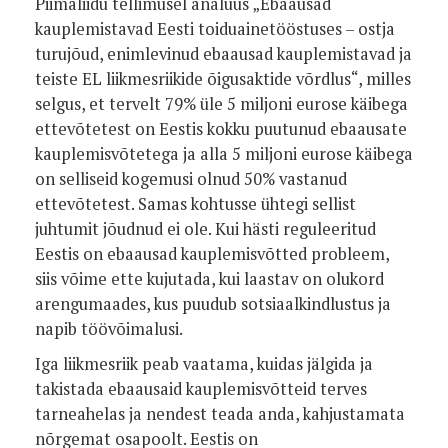
Piimaliidu tellimusel analüüs „Ebaausad
kauplemistavad Eesti toiduainetööstuses – ostja
turujõud, enimlevinud ebaausad kauplemistavad ja
teiste EL liikmesriikide õigusaktide võrdlus“, milles
selgus, et tervelt 79% üle 5 miljoni eurose käibega
ettevõtetest on Eestis kokku puutunud ebaausate
kauplemisvõtetega ja alla 5 miljoni eurose käibega
on selliseid kogemusi olnud 50% vastanud
ettevõtetest. Samas kohtusse ühtegi sellist
juhtumit jõudnud ei ole. Kui hästi reguleeritud
Eestis on ebaausad kauplemisvõtted probleem,
siis võime ette kujutada, kui laastav on olukord
arengumaades, kus puudub sotsiaalkindlustus ja
napib töövõimalusi.
Iga liikmesriik peab vaatama, kuidas jälgida ja
takistada ebaausaid kauplemisvõtteid terves
tarneahelas ja nendest teada anda, kahjustamata
nõrgemat osapoolt. Eestis on