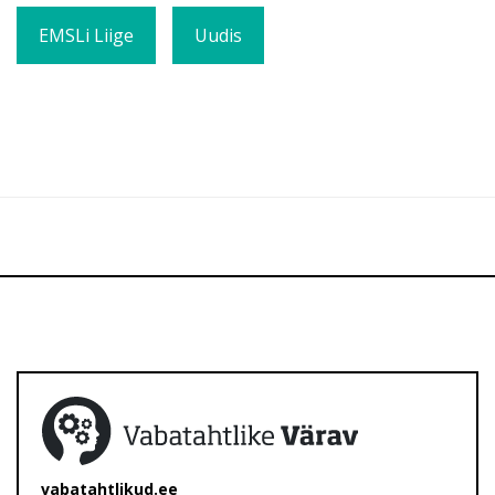
EMSLi Liige
Uudis
vabatahtlikud.ee