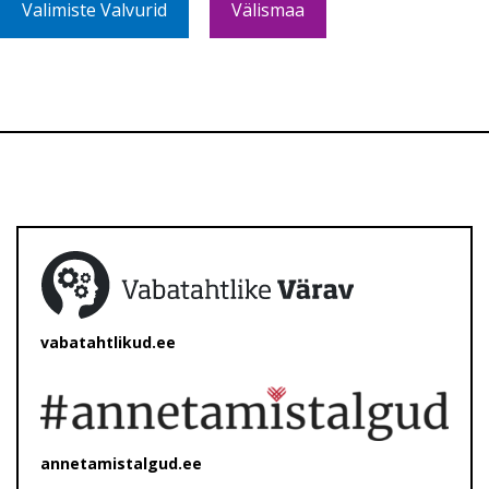
Valimiste Valvurid
Välismaa
vabatahtlikud.ee
annetamistalgud.ee