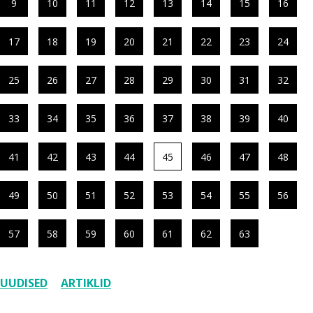
9
10
11
12
13
14
15
16
17
18
19
20
21
22
23
24
25
26
27
28
29
30
31
32
33
34
35
36
37
38
39
40
41
42
43
44
45
46
47
48
49
50
51
52
53
54
55
56
57
58
59
60
61
62
63
UUDISED
ARTIKLID