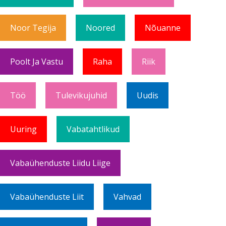
Noor Tegija
Noored
Nõuanne
Poolt Ja Vastu
Raha
Riik
Töö
Tulevikujuhid
Uudis
Uuring
Vabatahtlikud
Vabaühenduste Liidu Liige
Vabaühenduste Liit
Vahvad