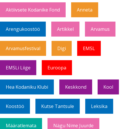
Aktiivsete Kodanike Fond
Anneta
Arengukoostöö
Artikkel
Arvamus
Arvamusfestival
Digi
EMSL
EMSLi Liige
Euroopa
Hea Kodaniku Klubi
Keskkond
Kool
Koostöö
Kutse Tantsule
Leksika
Määratlemata
Nägu Nime Juurde