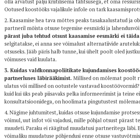
olla arvatust palju kriitilisema tähtsusega, et oma ressurs
Ootused koostööks vajalikule infole on tark kaasamisprotse
2. Kaasamise hea tava mõttes peaks tasakaalustatud ja o
partneril mõista otsuse tegemise eesmärki ja lahendusvõi
pärast juba tehtud otsust kaasamise eesmärki ei täid
selgitatakse, ei anna see võimalust alternatiivide arutelu
otsuseks. Jääb päris halb tunne, kui ühelt poolt oled justku
võimuses vaid kuulata.
3. Kuidas valdkonnapoliitikate kujundamises koostöö
partnerluses läbirääkimist.
Millised on mõlemat poolt 
ulatus või millised on ootustele vastavad koostöövormid?
kuid kui üks peab piisavaks pelka informeerimist ja teine 
konsultatsioonidega, on hoolimata pingutustest mõlema
4.
Nägime juhtumitest, kuidas otsuse kujundamise protsessis
võimul, uut infot või vajadusi, mille põhjal otsust pärast
muudeti. Paraku ei räägitud muudatusi partneritega läbi. E
võimaliku muudatuse põhjendusi enne otsuse vastuvõtmist 