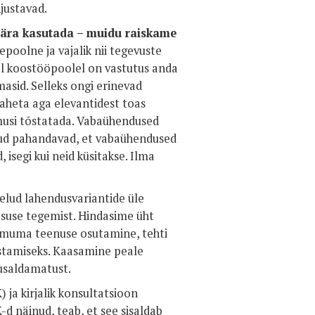
justavad.
ära kasutada – muidu raiskame
poolne ja vajalik nii tegevuste
al koostööpoolel on vastutus anda
masid. Selleks ongi erinevad
taheta aga elevantidest toas
musi tõstatada. Vabaühendused
kud pahandavad, et vabaühendused
isegi kui neid küsitakse. Ilma
elud lahendusvariantide üle
suse tegemist. Hindasime üht
toimuma teenuse osutamine, tehti
sustamiseks. Kaasamine peale
 usaldamatust.
ja kirjalik konsultatsioon
d näinud, teab, et see sisaldab