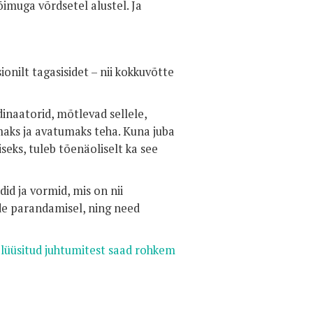
õimuga võrdsetel alustel. Ja
onilt tagasisidet – nii kokkuvõtte
inaatorid, mõtlevad sellele,
maks ja avatumaks teha. Kuna juba
eks, tuleb tõenäoliselt ka see
did ja vormid, mis on nii
de parandamisel, ning need
alüüsitud juhtumitest saad rohkem