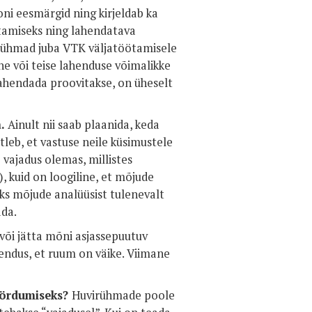
ni eesmärgid ning kirjeldab ka
tamiseks ning lahendatava
rühmad juba VTK väljatöötamisele
ühe või teise lahenduse võimalikke
ahendada proovitakse, on üheselt
a.
Ainult nii saab plaanida, keda
ütleb, et vastuse neile küsimustele
vajadus olemas, millistes
), kuid on loogiline, et mõjude
ks mõjude analüüsist tulenevalt
ada.
 või jätta mõni asjassepuutuv
jendus, et ruum on väike. Viimane
öördumiseks?
Huvirühmade poole