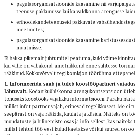
pagulasorganisatsioonide kaasamine nii varjupaigat
teenuse pakkumisse kui ka valdkonna arengusse laie
erihoolekandeteenuseid pakkuvate vabaühendustega
meetmetes;
pagulasorganisatsioonide kaasamine karistusseadust
muutmisse.
Ei hakka pikemalt juhtumitel peatuma, kuid võime kinnitada
kui vähe on vabakond-ametnikkond enne suhtesse tormam
rääkinud. Kokkuvõtvalt tegi komisjon töörühma ettepanek
1.
Informeerida saab ja tuleb koostööpartneri vajadus
lähtuvalt.
Kodanikuühiskonna arengukontseptsioon ütleb,
tõhusaks koostööks vajalikku informatsiooni. Paraku näitab
millist infot partner vajab, erinevad tegelikkusest. Me ei tu
seepärast on vaja rääkida, kuulata ja küsida. Näiteks on 
muudatuste ja hilinemiste osas ja info sellest, kas näiteks
millal tehtud töö eest kulud kaetakse või kui suured on o