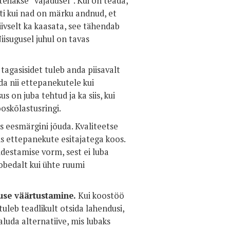
ehakse “vajadusel”. Kui on teada,
iti kui nad on märku andnud, et
iivselt ka kaasata, see tähendab
iisugusel juhul on tavas
 tagasisidet tuleb anda
piisavalt
nda nii ettepanekutele kui
us on juba tehtud ja ka siis, kui
oskõlastusringi.
as eesmärgini jõuda. Kvaliteetse
iis ettepanekute esitajatega koos.
sidestamise vorm, sest ei luba
lobedalt kui ühte ruumi
tuse väärtustamine.
Kui koostöö
leb teadlikult otsida lahendusi,
aluda alternatiive, mis lubaks