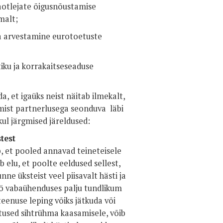
aotlejate õigusnõustamise
malt;
 arvestamine eurotoetuste
iku ja korrakaitseseaduse
, et igaüks neist näitab ilmekalt,
ist partnerlusega seonduva läbi
ul järgmised järeldused:
test
 et pooled annavad teineteisele
 elu, et poolte eeldused sellest,
nne üksteist veel piisavalt hästi ja
töö vabaühenduses palju tundlikum
 teenuse leping võiks jätkuda või
otused sihtrühma kaasamisele, võib