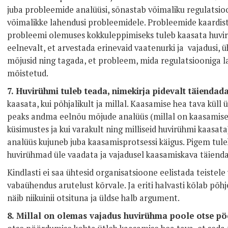
juba probleemide analüüsi, sõnastab võimaliku regulatsioo
võimalikke lahendusi probleemidele.
P
robleemide kaardis
probleemi olemuses kokkuleppimiseks tuleb kaasata huvi
eelnevalt, et arvestada erinevaid vaatenurki ja vajadusi, 
mõjusid ning tagada, et probleem, mida regulatsiooniga l
mõistetud.
7. Huvirühmi tuleb teada, nimekirja pidevalt täiendad
kaasata, kui põhjalikult ja millal. Kaasamise hea tava küll 
peaks andma eelnõu mõjude analüüs (millal on kaasamise 
küsimustes ja kui varakult ning milliseid huvirühmi kaasata
analüüs kujuneb juba kaasamisprotsessi käigus. Pigem tule
huvirühmad üle vaadata ja vajadusel kaasamiskava täiend
Kindlasti ei saa ühtesid organisatsioone eelistada teistele
vabaühendus arutelust kõrvale. Ja eriti halvasti kõlab põh
näib niikuinii otsituna ja üldse halb argument.
8. Millal on olemas vajadus huvirühma poole otse p