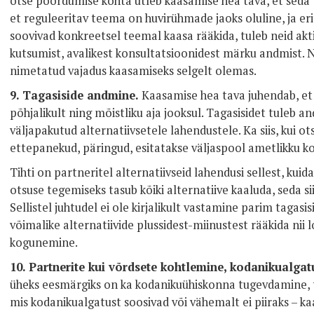
otse pöördumise kohta ütleb kaasamise hea tava, et seda t
et reguleeritav teema on huvirühmade jaoks oluline, ja er
soovivad konkreetsel teemal kaasa rääkida, tuleb neid akt
kutsumist, avalikest konsultatsioonidest märku andmist. N
nimetatud vajadus kaasamiseks selgelt olemas.
9. Tagasiside andmine.
Kaasamise hea tava juhendab, et
põhjalikult ning mõistliku aja jooksul. Tagasisidet tuleb a
väljapakutud alternatiivsetele lahendustele. Ka siis, kui ots
ettepanekud, päringud, esitatakse väljaspool ametlikku ko
Tihti on partneritel alternatiivseid lahendusi sellest, kuid
otsuse tegemiseks tasub kõiki alternatiive kaaluda, seda s
Sellistel juhtudel ei ole kirjalikult vastamine parim tagasi
võimalike alternatiivide plussidest-miinustest rääkida nii 
kogunemine.
10. Partnerite kui võrdsete kohtlemine, kodanikualga
üheks eesmärgiks on ka kodanikuühiskonna tugevdamine, tu
mis kodanikualgatust soosivad või vähemalt ei piiraks – ka