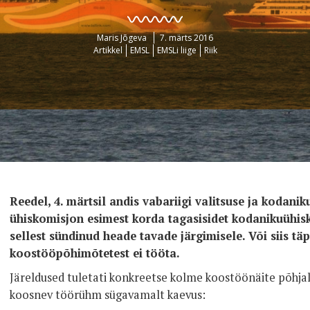
Maris Jõgeva
7. märts 2016
Artikkel
EMSL
EMSLi liige
Riik
Reedel, 4. märtsil andis vabariigi valitsuse ja kodani
ühiskomisjon esimest korda tagasisidet kodanikuühis
sellest sündinud heade tavade järgimisele. Või siis täp
koostööpõhimõtetest ei tööta.
Järeldused tuletati konkreetse kolme koostöönäite põhjal,
koosnev töörühm sügavamalt kaevus: