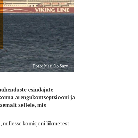
Foto: Mari Öö Sarv
kuühenduste esindajate
konna arengukontseptsiooni ja
semalt sellele, mis
 millesse komisjoni liikmetest