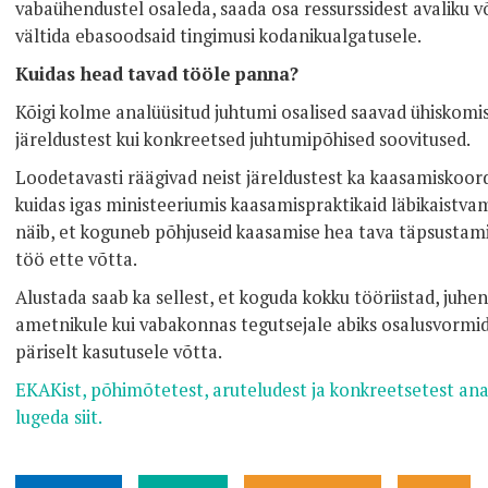
vabaühendustel osaleda, saada osa ressurssidest avaliku v
vältida ebasoodsaid tingimusi kodanikualgatusele.
Kuidas head tavad tööle panna?
Kõigi kolme analüüsitud juhtumi osalised saavad ühiskomisi
järeldustest kui konkreetsed juhtumipõhised soovitused.
Loodetavasti räägivad neist järeldustest ka kaasamiskoord
kuidas igas ministeeriumis kaasamispraktikaid läbikaistva
näib, et koguneb põhjuseid kaasamise hea tava täpsustamis
töö ette võtta.
Alustada saab ka sellest, et koguda kokku tööriistad, juhen
ametnikule kui vabakonnas tegutsejale abiks osalusvormi
päriselt kasutusele võtta.
EKAKist, põhimõtetest, aruteludest ja konkreetsetest an
lugeda siit.