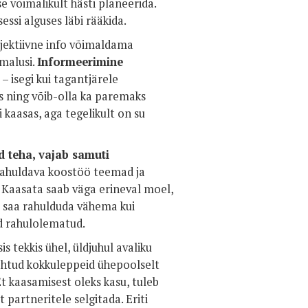
se võimalikult hästi planeerida.
ssi alguses läbi rääkida.
bjektiivne info võimaldama
malusi.
Informeerimine
a
– isegi kui tagantjärele
ks ning võib-olla ka paremaks
i kaasas, aga tegelikult on su
d teha, vajab samuti
rahuldava koostöö teemad ja
 Kaasata saab väga erineval moel,
ei saa rahulduda vähema kui
d rahulolematud.
 tekkis ühel, üldjuhul avaliku
 tehtud kokkuleppeid ühepoolselt
t kaasamisest oleks kasu, tuleb
partneritele selgitada. Eriti