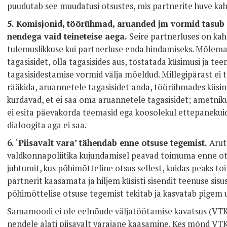
puudutab see muudatusi otsustes, mis partnerite huve kah
5.
Komisjonid, töörühmad, aruanded jm vormid tasub 
nendega vaid teineteise aega.
Seire partnerluses on kahe
tulemuslikkuse kui partnerluse enda hindamiseks. Mõlem
tagasisidet, olla tagasisides aus, tõstatada küsimusi ja tee
tagasisidestamise vormid välja mõeldud. Millegipärast ei 
rääkida, aruannetele tagasisidet anda, töörühmades küsi
kurdavad, et ei saa oma aruannetele tagasisidet; ametni
ei esita päevakorda teemasid ega koosolekul ettepanekuid, 
dialoogita aga ei saa.
6.
‘
Piisavalt vara’ tähendab enne otsuse tegemist.
Arut
valdkonnapoliitika kujundamisel peavad toimuma enne ot
juhtumit, kus põhimõtteline otsus sellest, kuidas peaks 
partnerit kaasamata ja hiljem küsisti sisendit teenuse si
põhimõttelise otsuse tegemist tekitab ja kasvatab pigem
Samamoodi ei ole eelnõude väljatöötamise kavatsus (VTK) 
nendele alati piisavalt varajane kaasamine. Kes mõnd VTK-