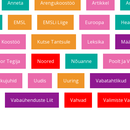
Anneta
Arengukoostöö
Artikkel
A
EMSL
EMSLi Liige
Euroopa
Hea
Koostöö
Kutse Tantsule
Leksika
Mää
or Tegija
Noored
Nõuanne
Poolt Ja 
ikujuhid
Uudis
Uuring
Vabatahtlikud
Vabaühenduste Liit
Vahvad
Valimiste Va