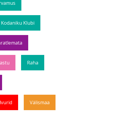
rvamus
 Kodaniku Klubi
ratlemata
Vastu
Raha
lvurid
Välismaa