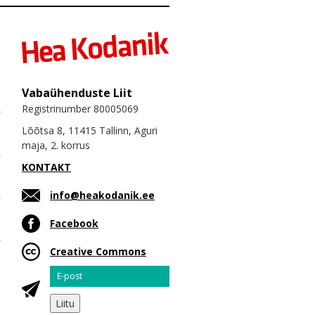
Vabaühenduste Liit
Registrinumber 80005069
Lõõtsa 8, 11415 Tallinn, Aguri
maja, 2. korrus
KONTAKT
info@heakodanik.ee
Facebook
Creative Commons
Email
Liitu