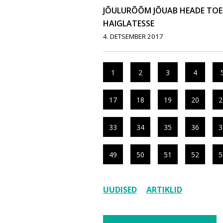
JÕULURÕÕM JÕUAB HEADE TOET
HAIGLATESSE
4. DETSEMBER 2017
1
2
3
4
17
18
19
20
2
33
34
35
36
3
49
50
51
52
5
UUDISED
ARTIKLID