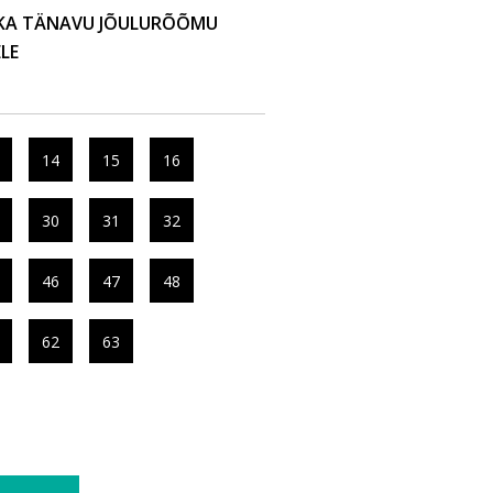
 KA TÄNAVU JÕULURÕÕMU
ELE
14
15
16
30
31
32
46
47
48
62
63