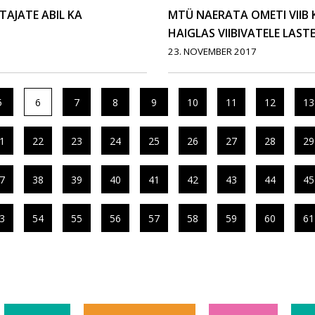
AJATE ABIL KA
MTÜ NAERATA OMETI VIIB
HAIGLAS VIIBIVATELE LAST
23. NOVEMBER 2017
5
6
7
8
9
10
11
12
13
1
22
23
24
25
26
27
28
29
7
38
39
40
41
42
43
44
45
3
54
55
56
57
58
59
60
61