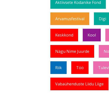
Aktiivsete Kodanike Fond
Arvamusfestival
Digi
Keskkond
Kool
Nägu Nime Juurde
No
Riik
Töö
Tulev
Vabaühenduste Liidu Liige