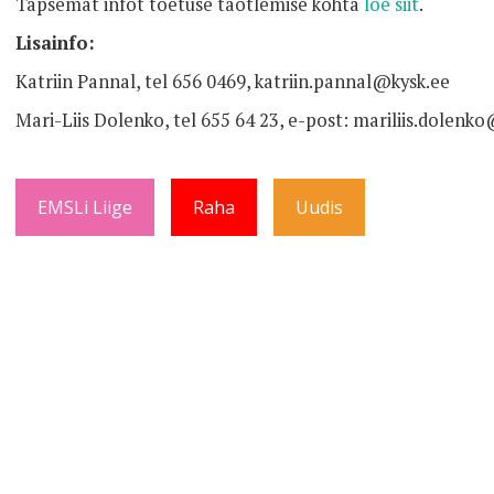
Täpsemat infot toetuse taotlemise kohta
loe siit
.
Lisainfo:
Katriin Pannal, tel 656 0469, katriin.pannal@kysk.ee
Mari-Liis Dolenko, tel 655 64 23, e-post: mariliis.dolenk
EMSLi Liige
Raha
Uudis