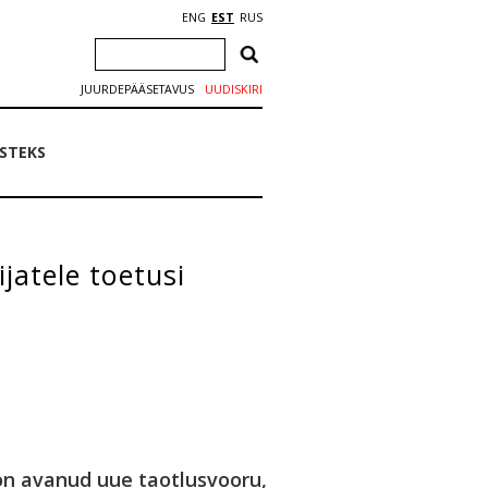
ENG
EST
RUS
JUURDEPÄÄSETAVUS
UUDISKIRI
USTEKS
jatele toetusi
on avanud uue taotlusvooru,