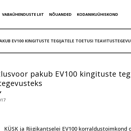
VABAÜHENDUSTE LIIT
NÕUANDED
KODANIKUÜHISKOND
KUB EV100 KINGITUSTE TEGIJATELE TOETUSI TEAVITUSTEGEV
lusvoor pakub EV100 kingituste tegi
tegevusteks
017
KÜSK ja Riigikantselei EV100 korraldustoimkond 