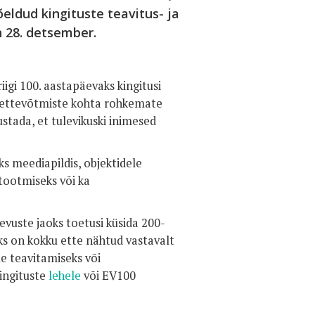
eldud kingituste teavitus- ja
 28. detsember.
iigi 100. aastapäevaks kingitusi
 ettevõtmiste kohta rohkemate
stada, et tulevikuski inimesed
s meediapildis, objektidele
 tootmiseks või ka
vuste jaoks toetusi küsida 200-
s on kokku ette nähtud vastavalt
le teavitamiseks või
kingituste
lehele
või EV100