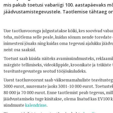
mis pakub toetusi vabariigi 100. aastapäevaks mõ
jäädvustamistegevustele. Taotlemise tähtaeg on
Uue taotlusvooruga julgustatakse kõiki, kes soovivad vabar
teha, mõtlema selle peale, kuidas sõnum nende toredate
inimesteni jõuaks ning kuidas oma tegevusi ajalukku jäädvu
neist osa saaksid.
Toetust saab küsida näiteks avamissündmusteks, reklaamik
märgiste tellimiseks, videoklippide, kroonikate ja trükiste
teavitustegevustega seotud tööjõukuludeks.
Uuest taotlusvoorust saab väiksemamahuliste teavitustege
3000 eurot, suuremate jaoks 3001-10 000 eurot. Toetustek
80 000 ja 70 000 eurot. Enne taotlemist peab tegevus, mil
jäädvustamiseks tuge küsitakse, olema lisatud kas EV100 
sündmuste
kalendrisse
.