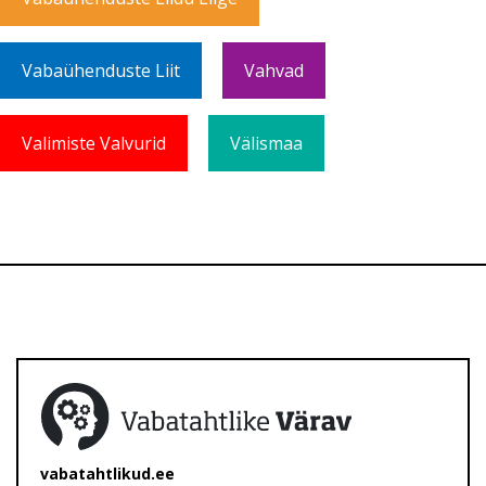
Vabaühenduste Liit
Vahvad
Valimiste Valvurid
Välismaa
vabatahtlikud.ee