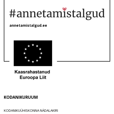
annetamistalgud.ee
KODANIKURUUM
KODANIKUÜHISKONNA NÄDALAKIRI