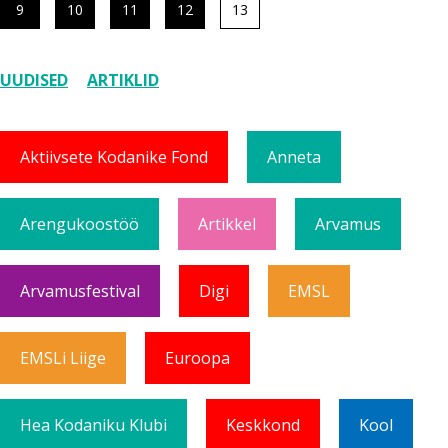
9
10
11
12
13
UUDISED
ARTIKLID
Aktiivsete Kodanike Fond
Anneta
Arengukoostöö
Artikkel
Arvamus
Arvamusfestival
Digi
EMSL
EMSLi Liige
Euroopa
Hea Kodaniku Klubi
Keskkond
Kool