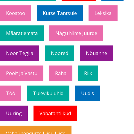
Koostöö
Kutse Tantsule
Leksika
Määratlemata
Nägu Nime Juurde
Noor Tegija
Noored
Nõuanne
Poolt Ja Vastu
Raha
Riik
Töö
Tulevikujuhid
Uudis
Uuring
Vabatahtlikud
Vabaühenduste Liidu Liige