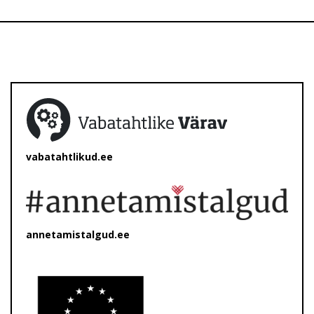
vabatahtlikud.ee
annetamistalgud.ee