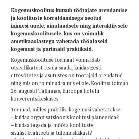
Kogemuskoolitus kutsub töötajate arendamise
ja koolituste korraldamisega seotud
inimesi uuele, ainulaadsele ning interaktiivsele
kogemuskoolitusele, kus on võimalik
ametikaaslastega vahetada tööalaseid
kogemusi ja parimaid praktikaid.
Kogemuskoolituse formaat võimaldab
otseallikatest teada saada, kuidas Eesti
ettevõtetes ja asutustes on töötajaid arendatud
ning mis on toiminud ja mis ei ole. Koolitus toimub
26. augustil Tallinnas, Euroopa hotelli
konverentsikeskuses.
Teemad, milles praktilisi kogemusi vahetatakse:
– kuidas organisatsioonis koolitusi planeerida?
– kuidas tagada ja mõõta koolituste
sisulist kvaliteeti ja tulemuslikkust?