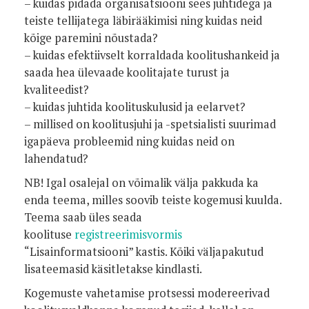
– kuidas pidada organisatsiooni sees juhtidega ja
teiste tellijatega läbirääkimisi ning kuidas neid
kõige paremini nõustada?
– kuidas efektiivselt korraldada koolitushankeid ja
saada hea ülevaade koolitajate turust ja
kvaliteedist?
– kuidas juhtida koolituskulusid ja eelarvet?
– millised on koolitusjuhi ja -spetsialisti suurimad
igapäeva probleemid ning kuidas neid on
lahendatud?
NB!
Igal osalejal on võimalik välja pakkuda ka
enda teema, milles soovib teiste kogemusi kuulda.
Teema saab üles seada
koolituse
registreerimisvormis
“Lisainformatsiooni” kastis. Kõiki väljapakutud
lisateemasid käsitletakse kindlasti.
Kogemuste vahetamise protsessi modereerivad