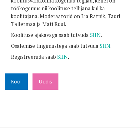
koolitusvaldkonna kogenud tegijad, kellel on
töökogemus nii koolituse tellijana kui ka
koolitajana. Moderaatorid on Lia Ratnik, Tauri
Tallermaa ja Mati Ruul.
Koolituse ajakavaga saab tutvuda
SIIN
.
Osalemise tingimustega saab tutvuda
SIIN
.
Registreeruda saab
SIIN
.
Kool
Uudis