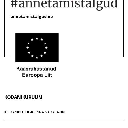
annetamistalgud.ee
KODANIKURUUM
KODANIKUÜHISKONNA NÄDALAKIRI