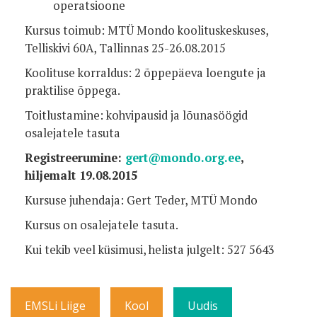
operatsioone
Kursus toimub: MTÜ Mondo koolituskeskuses,
Telliskivi 60A, Tallinnas 25-26.08.2015
Koolituse korraldus: 2 õppepäeva loengute ja
praktilise õppega.
Toitlustamine: kohvipausid ja lõunasöögid
osalejatele tasuta
Registreerumine:
gert@mondo.org.ee
,
hiljemalt 19.08.2015
Kursuse juhendaja: Gert Teder, MTÜ Mondo
Kursus on osalejatele tasuta.
Kui tekib veel küsimusi, helista julgelt: 527 5643
EMSLi Liige
Kool
Uudis