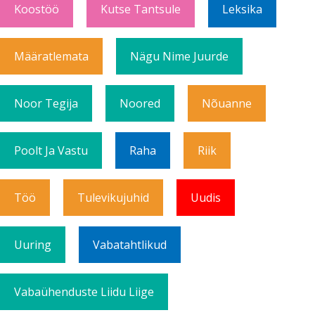
Koostöö
Kutse Tantsule
Leksika
Määratlemata
Nägu Nime Juurde
Noor Tegija
Noored
Nõuanne
Poolt Ja Vastu
Raha
Riik
Töö
Tulevikujuhid
Uudis
Uuring
Vabatahtlikud
Vabaühenduste Liidu Liige