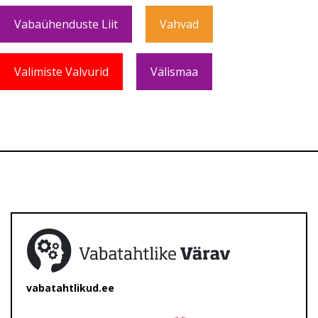
Vabaühenduste Liit
Vahvad
Valimiste Valvurid
Välismaa
vabatahtlikud.ee