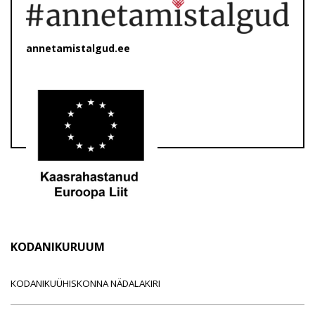
annetamistalgud.ee
KODANIKURUUM
KODANIKUÜHISKONNA NÄDALAKIRI