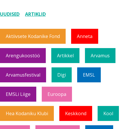
UUDISED
ARTIKLID
Aktiivsete Kodanike Fond
Anneta
Arengukoostöö
Artikkel
Arvamus
Arvamusfestival
Digi
EMSL
EMSLi Liige
Euroopa
Hea Kodaniku Klubi
Keskkond
Kool