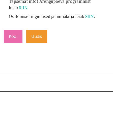
Täpsemat infot Arengupäeva programmist
leiab
SIIN
.
Osalemise tingimused ja hinnakirja leiab
SIIN
.
Kool
Uudis