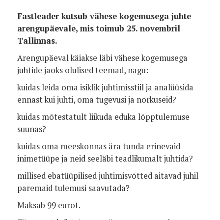
Fastleader kutsub vähese kogemusega juhte
arengupäevale, mis toimub 25. novembril
Tallinnas.
Arengupäeval käiakse läbi vähese kogemusega
juhtide jaoks olulised teemad, nagu:
kuidas leida oma isiklik juhtimisstiil ja analüüsida
ennast kui juhti, oma tugevusi ja nõrkuseid?
kuidas mõtestatult liikuda eduka lõpptulemuse
suunas?
kuidas oma meeskonnas ära tunda erinevaid
inimetüüpe ja neid seeläbi teadlikumalt juhtida?
millised ebatüüpilised juhtimisvõtted aitavad juhil
paremaid tulemusi saavutada?
Maksab 99 eurot.