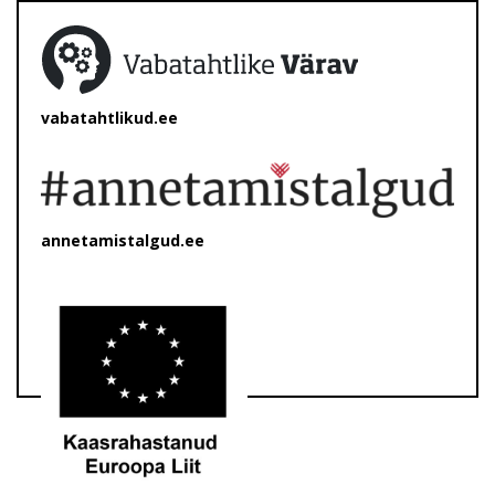
vabatahtlikud.ee
annetamistalgud.ee