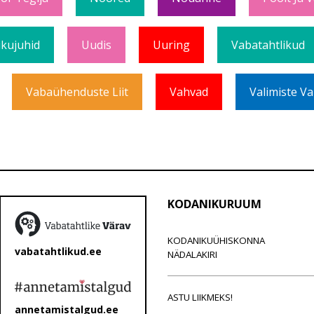
ikujuhid
Uudis
Uuring
Vabatahtlikud
Vabaühenduste Liit
Vahvad
Valimiste Va
KODANIKURUUM
KODANIKUÜHISKONNA
vabatahtlikud.ee
NÄDALAKIRI
ASTU LIIKMEKS!
annetamistalgud.ee