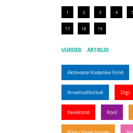
1
2
3
4
17
18
19
UUDISED
ARTIKLID
Aktiivsete Kodanike Fond
Arvamusfestival
Digi
Keskkond
Kool
Nägu Nime Juurde
No