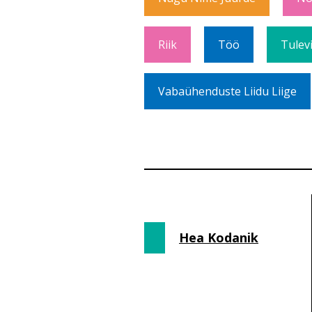
Riik
Töö
Tulev
Vabaühenduste Liidu Liige
Hea Kodanik