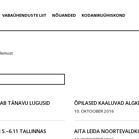
VABAÜHENDUSTE LIIT
NÕUANDED
KODANIKUÜHISKOND
ulemust
B TÄNAVU LUGUSID
ÕPILASED KAALUVAD ALGK
10. OKTOOBER 2016
5.–6.11 TALLINNAS
AITA LEIDA NOORTEVALDKO