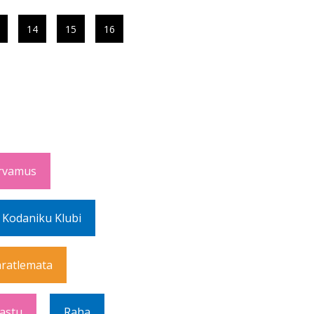
14
15
16
rvamus
 Kodaniku Klubi
ratlemata
Vastu
Raha