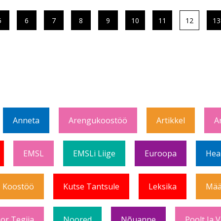
5
6
7
8
9
10
11
12
13
Anneta
Arengukoostöö
Artikkel
A
EMSL
EMSLi Liige
Euroopa
Hea
Koostöö
Kutse Tantsule
Leksika
Mää
or Tegija
Noored
Nõuanne
Poolt Ja 