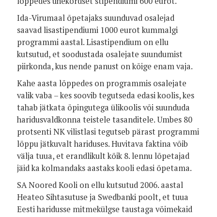
lõppedes ühekordset stipendiumi 600 eurot.
Ida-Virumaal õpetajaks suunduvad osalejad
saavad lisastipendiumi 1000 eurot kummalgi
programmi aastal. Lisastipendium on ellu
kutsutud, et soodustada osalejate suundumist
piirkonda, kus nende panust on kõige enam vaja.
Kahe aasta lõppedes on programmis osalejate
valik vaba – kes soovib tegutseda edasi koolis, kes
tahab jätkata õpingutega ülikoolis või suunduda
haridusvaldkonna teistele tasanditele. Umbes 80
protsenti NK vilistlasi tegutseb pärast programmi
lõppu jätkuvalt hariduses. Huvitava faktina võib
välja tuua, et erandlikult kõik 8. lennu lõpetajad
jäid ka kolmandaks aastaks kooli edasi õpetama.
SA Noored Kooli on ellu kutsutud 2006. aastal
Heateo Sihtasutuse ja Swedbanki poolt, et tuua
Eesti haridusse mitmekülgse taustaga võimekaid