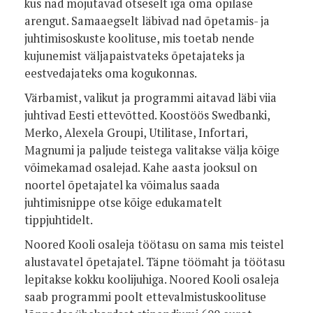
kus nad mõjutavad otseselt iga oma õpilase
arengut. Samaaegselt läbivad nad õpetamis- ja
juhtimisoskuste koolituse, mis toetab nende
kujunemist väljapaistvateks õpetajateks ja
eestvedajateks oma kogukonnas.
Värbamist, valikut ja programmi aitavad läbi viia
juhtivad Eesti ettevõtted. Koostöös Swedbanki,
Merko, Alexela Groupi, Utilitase, Infortari,
Magnumi ja paljude teistega valitakse välja kõige
võimekamad osalejad. Kahe aasta jooksul on
noortel õpetajatel ka võimalus saada
juhtimisnippe otse kõige edukamatelt
tippjuhtidelt.
Noored Kooli osaleja töötasu on sama mis teistel
alustavatel õpetajatel. Täpne töömaht ja töötasu
lepitakse kokku koolijuhiga. Noored Kooli osaleja
saab programmi poolt ettevalmistuskoolituse