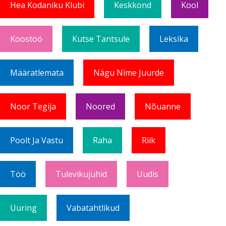
Hea Kodaniku Klubi
Keskkond
Kool
Koostöö
Kutse Tantsule
Leksika
Määratlemata
Nägu Nime Juurde
Noor Tegija
Noored
Nõuanne
Poolt Ja Vastu
Raha
Riik
Töö
Tulevikujuhid
Uudis
Uuring
Vabatahtlikud