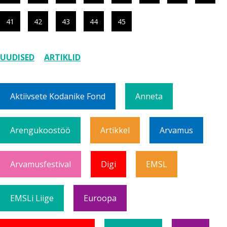
41
42
43
44
45
UUDISED
ARTIKLID
Aktiivsete Kodanike Fond
Anneta
Arengukoostöö
Artikkel
Arvamus
Arvamusfestival
Digi
EMSL
EMSLi Liige
Euroopa