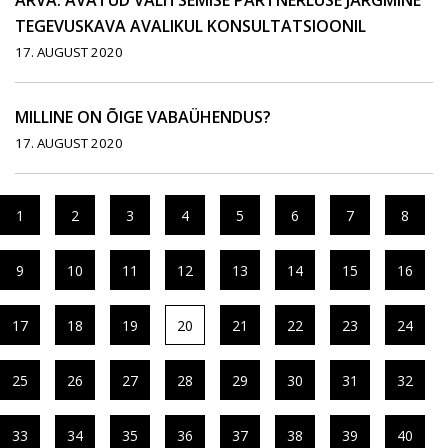
ARVA: AVATUD VALITSEMISE PARTNERLUSE JÄRGMINE
TEGEVUSKAVA AVALIKUL KONSULTATSIOONIL
17. AUGUST 2020
MILLINE ON ÕIGE VABAÜHENDUS?
17. AUGUST 2020
1
2
3
4
5
6
7
8
9
10
11
12
13
14
15
16
17
18
19
20
21
22
23
24
25
26
27
28
29
30
31
32
33
34
35
36
37
38
39
40