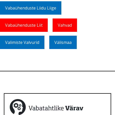
Vabaühenduste Liidu Liige
Vabaühenduste Liit
Vahvad
Valimiste Valvurid
Välismaa