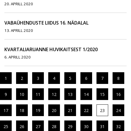
20. APRILL 2020
VABAÜHENDUSTE LIIDUS 16. NÄDALAL
13. APRILL 2020
KVARTALIARUANNE HUVIKAITSEST 1/2020
6. APRILL 2020
1
2
3
4
5
6
7
8
9
10
11
12
13
14
15
16
17
18
19
20
21
22
23
24
25
26
27
28
29
30
31
32