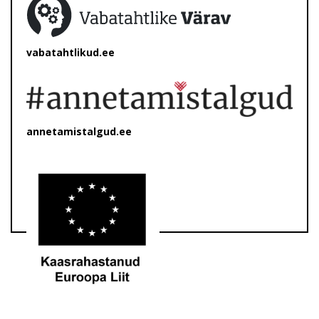
vabatahtlikud.ee
annetamistalgud.ee