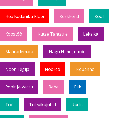
Hea Kodaniku Klubi
Keskkond
Kool
Koostöö
Kutse Tantsule
Leksika
Määratlemata
Nägu Nime Juurde
Noor Tegija
Noored
Nõuanne
Poolt Ja Vastu
Raha
Riik
Töö
Tulevikujuhid
Uudis