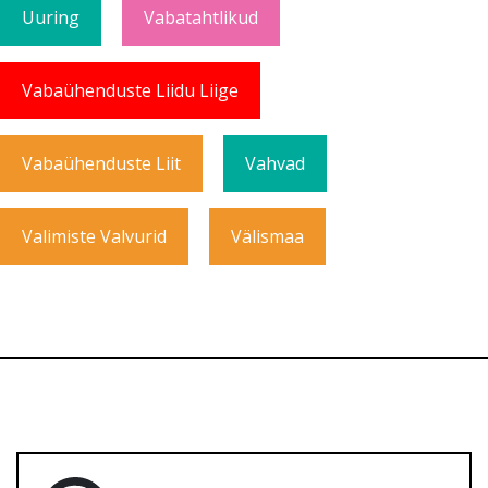
Uuring
Vabatahtlikud
Vabaühenduste Liidu Liige
Vabaühenduste Liit
Vahvad
Valimiste Valvurid
Välismaa