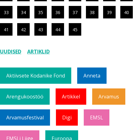
33
34
35
36
37
38
39
40
41
42
43
44
45
UUDISED
ARTIKLID
Aktiivsete Kodanike Fond
Anneta
Arengukoostöö
Artikkel
Arvamus
Arvamusfestival
Digi
EMSL
EMSLi Liige
Euroopa