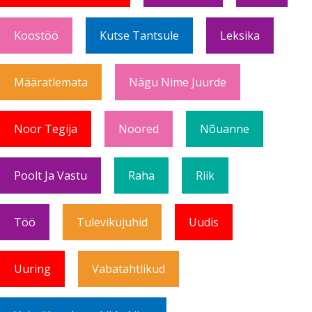
Koostöö
Kutse Tantsule
Leksika
Määratlemata
Nägu Nime Juurde
Noor Tegija
Noored
Nõuanne
Poolt Ja Vastu
Raha
Riik
Töö
Tulevikujuhid
Uudis
Uuring
Vabatahtlikud