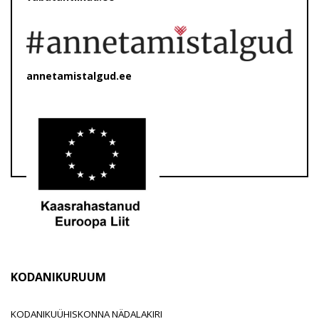
annetamistalgud.ee
KODANIKURUUM
KODANIKUÜHISKONNA NÄDALAKIRI