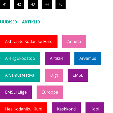
41
42
43
44
45
UUDISED
ARTIKLID
Aktiivsete Kodanike Fond
Anneta
Arengukoostöö
Artikkel
Arvamus
Arvamusfestival
Digi
EMSL
EMSLi Liige
Euroopa
Hea Kodaniku Klubi
Keskkond
Kool