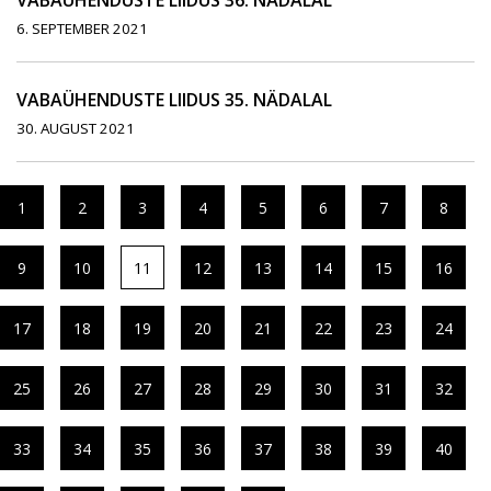
VABAÜHENDUSTE LIIDUS 36. NÄDALAL
6. SEPTEMBER 2021
VABAÜHENDUSTE LIIDUS 35. NÄDALAL
30. AUGUST 2021
1
2
3
4
5
6
7
8
9
10
11
12
13
14
15
16
17
18
19
20
21
22
23
24
25
26
27
28
29
30
31
32
33
34
35
36
37
38
39
40