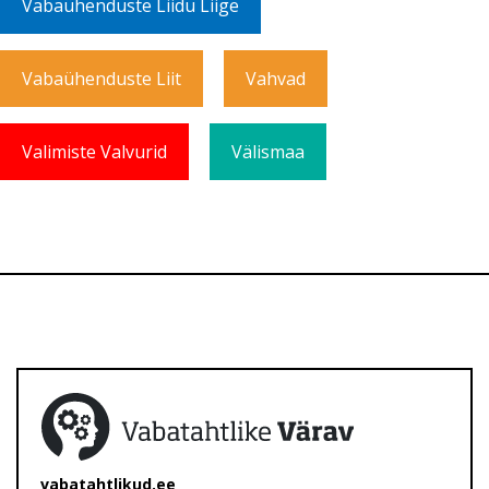
Vabaühenduste Liidu Liige
Vabaühenduste Liit
Vahvad
Valimiste Valvurid
Välismaa
vabatahtlikud.ee