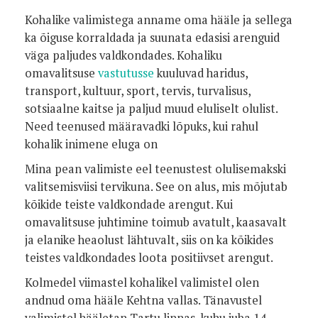
Kohalike valimistega anname oma hääle ja sellega
ka õiguse korraldada ja suunata edasisi arenguid
väga paljudes valdkondades. Kohaliku
omavalitsuse
vastutusse
kuuluvad haridus,
transport, kultuur, sport, tervis, turvalisus,
sotsiaalne kaitse ja paljud muud eluliselt olulist.
Need teenused määravadki lõpuks, kui rahul
kohalik inimene eluga on
Mina pean valimiste eel teenustest olulisemakski
valitsemisviisi tervikuna. See on alus, mis mõjutab
kõikide teiste valdkondade arengut. Kui
omavalitsuse juhtimine toimub avatult, kaasavalt
ja elanike heaolust lähtuvalt, siis on ka kõikides
teistes valdkondades loota positiivset arengut.
Kolmedel viimastel kohalikel valimistel olen
andnud oma hääle Kehtna vallas. Tänavustel