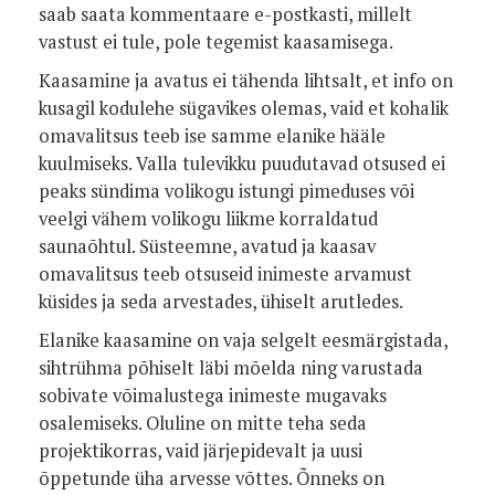
saab saata kommentaare e-postkasti, millelt
vastust ei tule, pole tegemist kaasamisega.
Kaasamine ja avatus ei tähenda lihtsalt, et info on
kusagil kodulehe sügavikes olemas, vaid et kohalik
omavalitsus teeb ise samme elanike hääle
kuulmiseks. Valla tulevikku puudutavad otsused ei
peaks sündima volikogu istungi pimeduses või
veelgi vähem volikogu liikme korraldatud
saunaõhtul. Süsteemne, avatud ja kaasav
omavalitsus teeb otsuseid inimeste arvamust
küsides ja seda arvestades, ühiselt arutledes.
Elanike kaasamine on vaja selgelt eesmärgistada,
sihtrühma põhiselt läbi mõelda ning varustada
sobivate võimalustega inimeste mugavaks
osalemiseks. Oluline on mitte teha seda
projektikorras, vaid järjepidevalt ja uusi
õppetunde üha arvesse võttes. Õnneks on