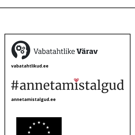
vabatahtlikud.ee
annetamistalgud.ee