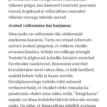
väikeses paigas, kus inimesed teineteist paremini
teavad, kogukond ja vallavalitsus omavahel
vähema vaevaga suhelda saavad.
Avatud valitsemine kui harjumus
Minu jaoks on valitsemise üks olulisemaid
märksõnu kaasatus. Tartu on teinud eelnevate
aastate jooksul pingutusi, et rohkem elanike
arvamusi kuulata. Selleks on volikogu istungid
Youtube’is jälgitavad, kohalike kärajate arutelud
Facebookis vaadatavad, linnaruumi arutelud
korraldatakse suvel vabas õhus, et kõik huvilised
saaksid kohale tulla ja kaasa mõelda.
Detailplaneeringu tarbeks tehti mitmeid
veebiarutelusid, et elanikel oleks võimalus ka
pandeemia oludes sõna sekka öelda. “Räägi kaasa”
nupuke on linna kodulehel kiiresti leitavaks menüü
osaks. On näha, et linnavalitsus püüdleb avatuma