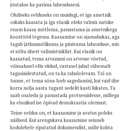
jõutakse ka parima lahenduseni.
Oluliseks eelduseks on muidugi, et iga ametnik
oskaks kaasata ja iga elanik oleks valmis natuke
enam kaasa mõtlema, panustama ja ametnikega
koostööd tegema. Kaasamine on ajamahukas, aga
tagab jätkusuutlikuma ja püsivama lahenduse, mis
ei sõltu ühest valimistsüklist. Kui elanik on
kaasatud, tema arvamusi on arvesse võetud,
võimalusel ellu viidud, vastasel juhul vähemalt
tagasisidestatud, on ta ka rahulolevam. Tal on
tunne, et tema sõna loeb sagedamini, kui vaid ühe
korra nelja aasta tagant sedelit kasti lükates. Ta
saab osaleda ja panustada protsessidesse, millega
ka elanikud ise õpivad demokraatia olemust.
Teine eeldus on, et kaasamine ja avatus poleks
näilised. Kui arengukava kaasamine seisneb
kodulehele riputatud dokumendist, mille kohta