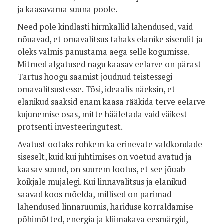
ja kaasavama suuna poole.
Need pole kindlasti hirmkallid lahendused, vaid
nõuavad, et omavalitsus tahaks elanike sisendit ja
oleks valmis panustama aega selle kogumisse.
Mitmed algatused nagu kaasav eelarve on pärast
Tartus hoogu saamist jõudnud teistessegi
omavalitsustesse. Tõsi, ideaalis näeksin, et
elanikud saaksid enam kaasa rääkida terve eelarve
kujunemise osas, mitte hääletada vaid väikest
protsenti investeeringutest.
Avatust ootaks rohkem ka erinevate valdkondade
siseselt, kuid kui juhtimises on võetud avatud ja
kaasav suund, on suurem lootus, et see jõuab
kõikjale mujalegi. Kui linnavalitsus ja elanikud
saavad koos mõelda, millised on parimad
lahendused linnaruumis, hariduse korraldamise
põhimõtted, energia ja kliimakava eesmärgid,