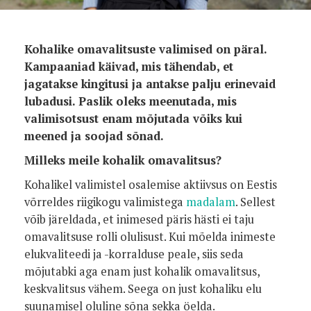
Kohalike omavalitsuste valimised on päral.
Kampaaniad käivad, mis tähendab, et
jagatakse kingitusi ja antakse palju erinevaid
lubadusi. Paslik oleks meenutada, mis
valimisotsust enam mõjutada võiks kui
meened ja soojad sõnad.
Milleks meile kohalik omavalitsus?
Kohalikel valimistel osalemise aktiivsus on Eestis
võrreldes riigikogu valimistega
madalam
. Sellest
võib järeldada, et inimesed päris hästi ei taju
omavalitsuse rolli olulisust. Kui mõelda inimeste
elukvaliteedi ja -korralduse peale, siis seda
mõjutabki aga enam just kohalik omavalitsus,
keskvalitsus vähem. Seega on just kohaliku elu
suunamisel oluline sõna sekka öelda.