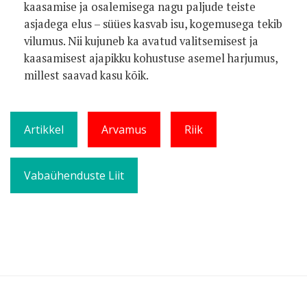
kaasamise ja osalemisega nagu paljude teiste
asjadega elus – süües kasvab isu, kogemusega tekib
vilumus. Nii kujuneb ka avatud valitsemisest ja
kaasamisest ajapikku kohustuse asemel harjumus,
millest saavad kasu kõik.
Artikkel
Arvamus
Riik
Vabaühenduste Liit