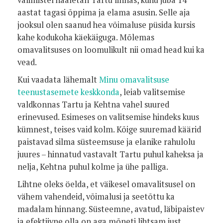
valimistel hääletan Tartu linnas, kuhu juba 14
aastat tagasi õppima ja elama asusin. Selle aja
jooksul olen saanud hea võimaluse püsida kursis
kahe kodukoha käekäiguga. Mõlemas
omavalitsuses on loomulikult nii omad head kui ka
vead.
Kui vaadata lähemalt
Minu omavalitsuse
teenustasemete keskkonda
, leiab valitsemise
valdkonnas Tartu ja Kehtna vahel suured
erinevused. Esimeses on valitsemise hindeks kuus
kümnest, teises vaid kolm. Kõige suuremad käärid
paistavad silma süsteemsuse ja elanike rahulolu
juures – hinnatud vastavalt Tartu puhul kaheksa ja
nelja, Kehtna puhul kolme ja ühe palliga.
Lihtne oleks öelda, et väikesel omavalitsusel on
vähem vahendeid, võimalusi ja seetõttu ka
madalam hinnang. Süsteemne, avatud, läbipaistev
ja efektiivne olla on aga mõneti lihtsam just