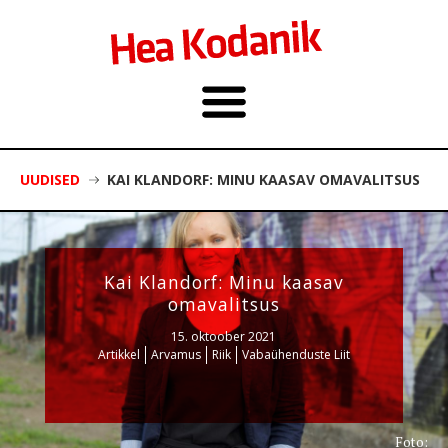
UUDISED
KAI KLANDORF: MINU KAASAV OMAVALITSUS
Kai Klandorf: Minu kaasav
omavalitsus
15. oktoober 2021
Artikkel
Arvamus
Riik
Vabaühenduste Liit
Foto: