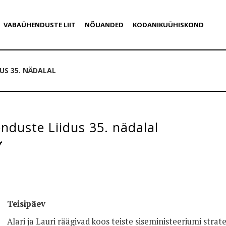
VABAÜHENDUSTE LIIT
NÕUANDED
KODANIKUÜHISKOND
US 35. NÄDALAL
duste Liidus 35. nädalal
Teisipäev
Alari ja Lauri räägivad koos teiste siseministeeriumi strat