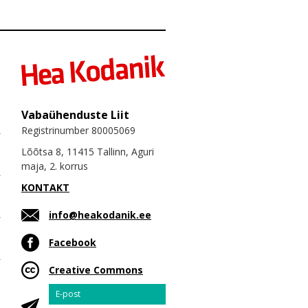
Vabaühenduste Liit
Registrinumber 80005069
Lõõtsa 8, 11415 Tallinn, Aguri
maja, 2. korrus
KONTAKT
info@heakodanik.ee
Facebook
Creative Commons
Email