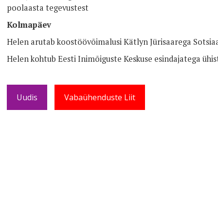
poolaasta tegevustest
Kolmapäev
Helen arutab koostöövõimalusi Kätlyn Jürisaarega Sotsia
Helen kohtub Eesti Inimõiguste Keskuse esindajatega ühis
Uudis
Vabaühenduste Liit