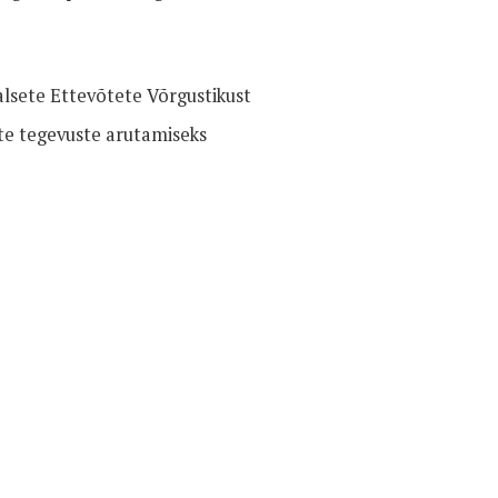
alsete Ettevõtete Võrgustikust
te tegevuste arutamiseks