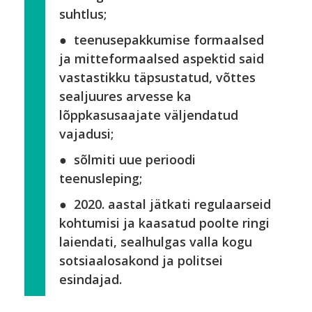
suhtlus;
● teenusepakkumise formaalsed
ja mitteformaalsed aspektid said
vastastikku täpsustatud, võttes
sealjuures arvesse ka
lõppkasusaajate väljendatud
vajadusi;
● sõlmiti uue perioodi
teenusleping;
● 2020. aastal jätkati regulaarseid
kohtumisi ja kaasatud poolte ringi
laiendati, sealhulgas valla kogu
sotsiaalosakond ja politsei
esindajad.