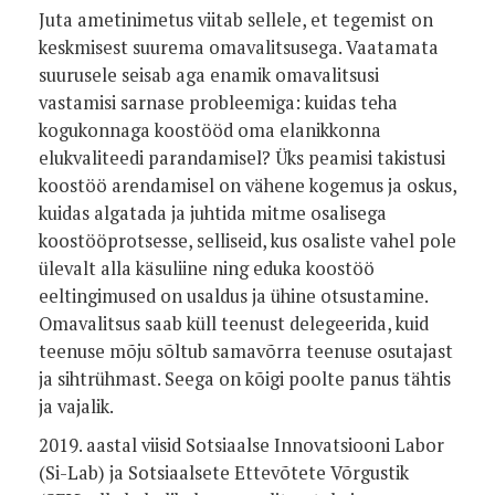
Juta ametinimetus viitab sellele, et tegemist on
keskmisest suurema omavalitsusega. Vaatamata
suurusele seisab aga enamik omavalitsusi
vastamisi sarnase probleemiga: kuidas teha
kogukonnaga koostööd oma elanikkonna
elukvaliteedi parandamisel? Üks peamisi takistusi
koostöö arendamisel on vähene kogemus ja oskus,
kuidas algatada ja juhtida mitme osalisega
koostööprotsesse, selliseid, kus osaliste vahel pole
ülevalt alla käsuliine ning eduka koostöö
eeltingimused on usaldus ja ühine otsustamine.
Omavalitsus saab küll teenust delegeerida, kuid
teenuse mõju sõltub samavõrra teenuse osutajast
ja sihtrühmast. Seega on kõigi poolte panus tähtis
ja vajalik.
2019. aastal viisid Sotsiaalse Innovatsiooni Labor
(Si-Lab) ja Sotsiaalsete Ettevõtete Võrgustik