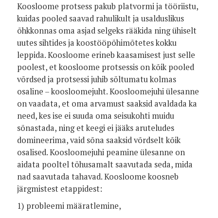
Koosloome protsess pakub platvormi ja tööriistu,
kuidas pooled saavad rahulikult ja usalduslikus
õhkkonnas oma asjad selgeks rääkida ning ühiselt
uutes sihtides ja koostööpõhimõtetes kokku
leppida. Koosloome erineb kaasamisest just selle
poolest, et koosloome protsessis on kõik pooled
võrdsed ja protsessi juhib sõltumatu kolmas
osaline – koosloomejuht. Koosloomejuhi ülesanne
on vaadata, et oma arvamust saaksid avaldada ka
need, kes ise ei suuda oma seisukohti muidu
sõnastada, ning et keegi ei jääks aruteludes
domineerima, vaid sõna saaksid võrdselt kõik
osalised. Koosloomejuhi peamine ülesanne on
aidata pooltel tõhusamalt saavutada seda, mida
nad saavutada tahavad. Koosloome koosneb
järgmistest etappidest:
1) probleemi määratlemine,