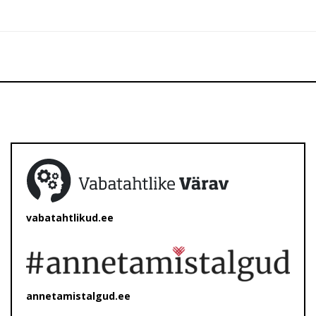
vabatahtlikud.ee
annetamistalgud.ee