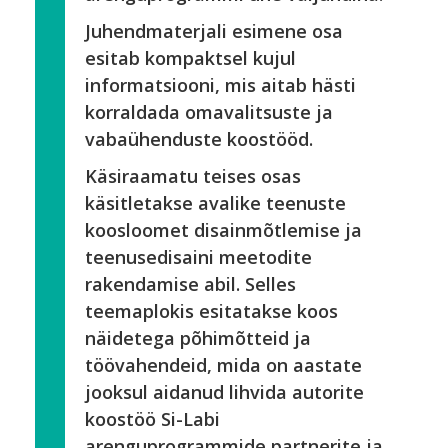
Juhendmaterjali esimene osa
esitab kompaktsel kujul
informatsiooni, mis aitab hästi
korraldada omavalitsuste ja
vabaühenduste koostööd.
Käsiraamatu teises osas
käsitletakse avalike teenuste
koosloomet disainmõtlemise ja
teenusedisaini meetodite
rakendamise abil. Selles
teemaplokis esitatakse koos
näidetega põhimõtteid ja
töövahendeid, mida on aastate
jooksul aidanud lihvida autorite
koostöö Si-Labi
arenguprogrammide partnerite ja