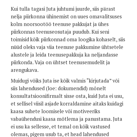
Kui tulla tagasi Juta juhtumi juurde, siis pärast
nelja piirkonna ühinemist on uues omavalitsuses
kolm noorsootöö teenuse pakkujat ja ühes
piirkonnas teenuseosutaja puudub. Kui seni
toimisid kõik piirkonnad oma loogika kohaselt, siis
nüüd oleks vaja viia teenuse pakkumine ühtsetele
alustele ja leida teenusepakkuja ka neljandasse
piirkonda. Vaja on ühtset teenusemudelit ja
arengukava.
Muidugi võiks Juta ise kõik valmis “kirjutada” või
siis lahendused (loe: dokumendid) mõnelt
konsultatsioonifirmalt sisse osta, kuid Juta ei usu,
et sellisel viisil asjade korraldamine aitaks kuidagi
kaasa suhete loomisele või motiveeriks
vabaühendusi kaasa mõtlema ja panustama. Juta
ei usu ka sellesse, et temal on kõik vastused
olemas, pigem usub ta, et head lahendused