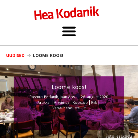
UUDISED
LOOME KOOS!
Loome koos!
Rasmus Pedanik, Jaan Aps
26. august 2020
Artikkel
Arvamus
Koostöö
Riik
Vabaühenduste Liit
Foto: erakogu