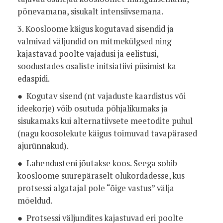
põnevamana, sisukalt intensiivsemana.
3. Koosloome käigus kogutavad sisendid ja
valmivad väljundid on mitmekülgsed ning
kajastavad poolte vajadusi ja eelistusi,
soodustades osaliste initsiatiivi püsimist ka
edaspidi.
● Kogutav sisend (nt vajaduste kaardistus või
ideekorje) võib osutuda põhjalikumaks ja
sisukamaks kui alternatiivsete meetodite puhul
(nagu koosolekute käigus toimuvad tavapärased
ajurünnakud).
● Lahendusteni jõutakse koos. Seega sobib
koosloome suurepäraselt olukordadesse, kus
protsessi algatajal pole “õige vastus” välja
mõeldud.
● Protsessi väljundites kajastuvad eri poolte