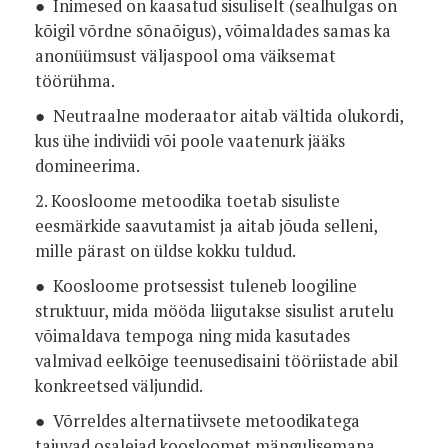
● Inimesed on kaasatud sisuliselt (sealhulgas on
kõigil võrdne sõnaõigus), võimaldades samas ka
anonüümsust väljaspool oma väiksemat
töörühma.
● Neutraalne moderaator aitab vältida olukordi,
kus ühe indiviidi või poole vaatenurk jääks
domineerima.
2. Koosloome metoodika toetab sisuliste
eesmärkide saavutamist ja aitab jõuda selleni,
mille pärast on üldse kokku tuldud.
● Koosloome protsessist tuleneb loogiline
struktuur, mida mööda liigutakse sisulist arutelu
võimaldava tempoga ning mida kasutades
valmivad eelkõige teenusedisaini tööriistade abil
konkreetsed väljundid.
● Võrreldes alternatiivsete metoodikatega
tajuvad osalejad koosloomet mängulisemana,