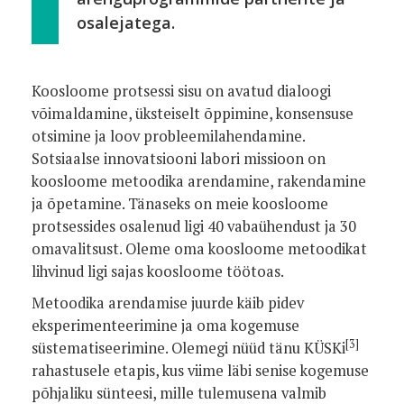
osalejatega.
Koosloome protsessi sisu on avatud dialoogi
võimaldamine, üksteiselt õppimine, konsensuse
otsimine ja loov probleemilahendamine.
Sotsiaalse innovatsiooni labori missioon on
koosloome metoodika arendamine, rakendamine
ja õpetamine. Tänaseks on meie koosloome
protsessides osalenud ligi 40 vabaühendust ja 30
omavalitsust. Oleme oma koosloome metoodikat
lihvinud ligi sajas koosloome töötoas.
Metoodika arendamise juurde käib pidev
eksperimenteerimine ja oma kogemuse
[3]
süstematiseerimine. Olemegi nüüd tänu KÜSKi
rahastusele etapis, kus viime läbi senise kogemuse
põhjaliku sünteesi, mille tulemusena valmib