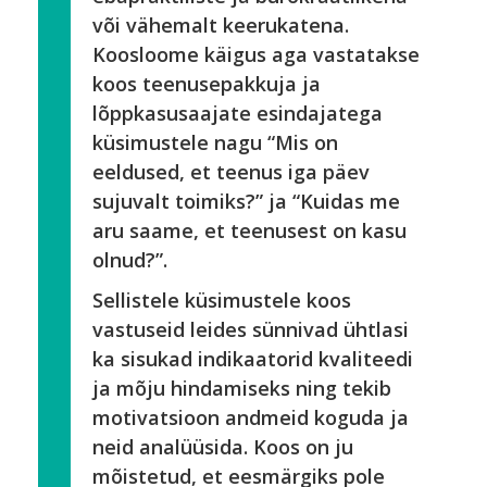
või vähemalt keerukatena.
Koosloome käigus aga vastatakse
koos teenusepakkuja ja
lõppkasusaajate esindajatega
küsimustele nagu “Mis on
eeldused, et teenus iga päev
sujuvalt toimiks?” ja “Kuidas me
aru saame, et teenusest on kasu
olnud?”.
Sellistele küsimustele koos
vastuseid leides sünnivad ühtlasi
ka sisukad indikaatorid kvaliteedi
ja mõju hindamiseks ning tekib
motivatsioon andmeid koguda ja
neid analüüsida. Koos on ju
mõistetud, et eesmärgiks pole