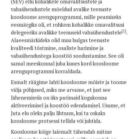
(SEV) ellu kohalikele omavalitsustele ja
vabaühendustele mõeldud avalike teenuste
koosloome arenguprogrammi, mille peamiseks
eesmärgiks oli, et rohkem kohalikke omavalitsusi
[1]
delegeeriks avalikke teenuseid vabaühendustele
.
Alaeesmärkideks olid muu hulgas teenuste
kvaliteedi tõstmine, osaliste harimine ja
vabaühendustega koostöö soodustamine. See oli
samal meeskonnal juba kuues kord koosloome
arenguprogrammi korraldada.
Esmalt räägime lahti koosloome mõiste ja toome
välja põhjused, miks me arvame, et just see
lähenemisviis on üks parimaid kogukonna
aktiveerimisel ja koostöö edendamisel. Usume, et
Juta elu oleks palju lihtsam, kui ta oskaks
koosloome protsessi tellida või juhtida.
Koosloome kõige laiemalt tähendab mitme