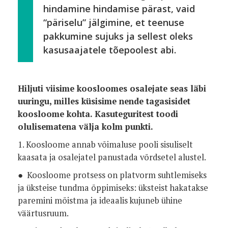
hindamine hindamise pärast, vaid
“päriselu” jälgimine, et teenuse
pakkumine sujuks ja sellest oleks
kasusaajatele tõepoolest abi.
Hiljuti viisime koosloomes osalejate seas läbi
uuringu, milles küsisime nende tagasisidet
koosloome kohta. Kasuteguritest toodi
olulisematena välja kolm punkti.
1. Koosloome annab võimaluse pooli sisuliselt
kaasata ja osalejatel panustada võrdsetel alustel.
● Koosloome protsess on platvorm suhtlemiseks
ja üksteise tundma õppimiseks: üksteist hakatakse
paremini mõistma ja ideaalis kujuneb ühine
väärtusruum.