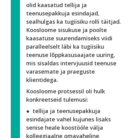
olid kaasatud tellija ja
teenusepakkuja esindajad,
sealhulgas ka tugiisiku rolli täitjad.
Koosloome sisukuse ja poolte
kaasatuse suurendamiseks viidi
paralleelselt läbi ka tugiisiku
teenuse lõppkasusaajate uuring,
mis sisaldas intervjuusid teenuse
varasemate ja praeguste
klientidega.
Koosloome protsessil oli hulk
konkreetseid tulemusi:
● tellija ja teenusepakkuja
esindajate vahel kujunes lisaks
senise heale koostööle välja
kolleegiaalne omavaheline