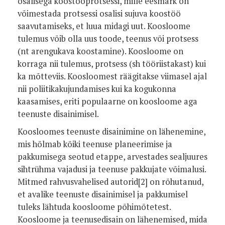
osalisega koostööprotsessi, mille eesmärk on
võimestada protsessi osalisi sujuva koostöö
saavutamiseks, et luua midagi uut. Koosloome
tulemus võib olla uus toode, teenus või protsess
(nt arengukava koostamine). Koosloome on
korraga nii tulemus, protsess (sh tööriistakast) kui
ka mõtteviis. Koosloomest räägitakse viimasel ajal
nii poliitikakujundamises kui ka kogukonna
kaasamises, eriti populaarne on koosloome aga
teenuste disainimisel.
Koosloomes teenuste disainimine on lähenemine,
mis hõlmab kõiki teenuse planeerimise ja
pakkumisega seotud etappe, arvestades sealjuures
sihtrühma vajadusi ja teenuse pakkujate võimalusi.
Mitmed rahvusvahelised autorid[2] on rõhutanud,
et avalike teenuste disainimisel ja pakkumisel
tuleks lähtuda koosloome põhimõtetest.
Koosloome ja teenusedisain on lähenemised, mida