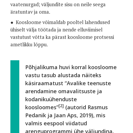
vaatenurgad; väljundite sisu on neile seega
äratuntav ja oma.
● Koosloome võimaldab pooltel lahendused
ühiselt välja töötada ja nende elluviimisel
vastutust võtta ka pärast koosloome protsessi
ametlikku lõppu.
Põhjalikuma huvi korral koosloome
vastu tasub alustada näiteks
käsiraamatust “Avalike teenuste
arendamine omavalitsuste ja
kodanikuühenduste
[2]
koosloomes”
(autorid Rasmus
Pedanik ja Jaan Aps, 2019), mis
valmis eespool viidatud
arenguprogrammi ühe väljundina.