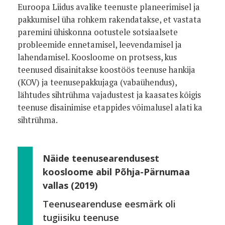
Euroopa Liidus avalike teenuste planeerimisel ja
pakkumisel üha rohkem rakendatakse, et vastata
paremini ühiskonna ootustele sotsiaalsete
probleemide ennetamisel, leevendamisel ja
lahendamisel. Koosloome on protsess, kus
teenused disainitakse koostöös teenuse hankija
(KOV) ja teenusepakkujaga (vabaühendus),
lähtudes sihtrühma vajadustest ja kaasates kõigis
teenuse disainimise etappides võimalusel alati ka
sihtrühma.
Näide teenusearendusest
koosloome abil Põhja-Pärnumaa
vallas (2019)
Teenusearenduse eesmärk oli
tugiisiku teenuse