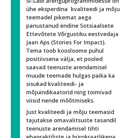
Si-Labi arenguprogrammidesse on
ühe eksperdina kvaliteedi ja mõju
teemadel pikemat aega
panustanud endine Sotsiaalsete
Ettevõtete Võrgustiku eestvedaja
Jaan Aps (Stories For Impact).
Tema toob koosloome puhul
positiivsena välja, et pooled
saavad teenuste arendamisel
muude teemade hulgas paika ka
sisukad kvaliteedi- ja
mõjuindikaatorid ning toimivad
viisid nende mõõtmiseks.
Just kvaliteedi ja mõju teemasid
tajutakse omavalitsuste tasandil
teenuste arendamisel tihti
ebapraktiliste ja bürokraatlikena