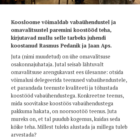
Koosloome võimaldab vabaühendustel ja
omavalitsustel paremini koostööd teha,
kirjutavad mullu selle tarbeks juhendi
koostanud Rasmus Pedanik ja Jaan Aps.
Juta (nimi muudetud) on ühe omavalitsuse
osakonnajuhataja. Jutal seisab lähtuvalt
omavalitsuse arengukavast ees ülesanne: otsida
võimalusi delegeerida teenused vabaühendustele,
et parandada teenuste kvaliteeti ja tõhustada
koostööd vabaühendustega. Konkreetne teenus,
mida soovitakse koostöös vabaühendustega
pakkuma hakata, on noorsootöö teenus. Juta
mureks on, et tal puudub kogemus, kuidas seda
kõike teha. Millest tuleks alustada ja millega tuleb
arvestada?