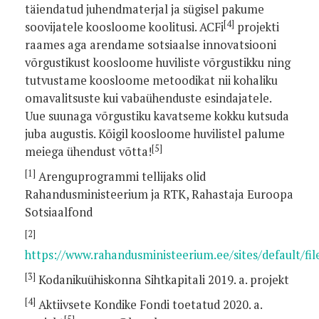
täiendatud juhendmaterjal ja sügisel pakume
[4]
soovijatele koosloome koolitusi. ACFi
projekti
raames aga arendame sotsiaalse innovatsiooni
võrgustikust koosloome huviliste võrgustikku ning
tutvustame koosloome metoodikat nii kohaliku
omavalitsuste kui vabaühenduste esindajatele.
Uue suunaga võrgustiku kavatseme kokku kutsuda
juba augustis. Kõigil koosloome huvilistel palume
[5]
meiega ühendust võtta!
[1]
Arenguprogrammi tellijaks olid
Rahandusministeerium ja RTK, Rahastaja Euroopa
Sotsiaalfond
[2]
https://www.rahandusministeerium.ee/sites/default/fi
[3]
Kodanikuühiskonna Sihtkapitali 2019. a. projekt
[4]
Aktiivsete Kondike Fondi toetatud 2020. a.