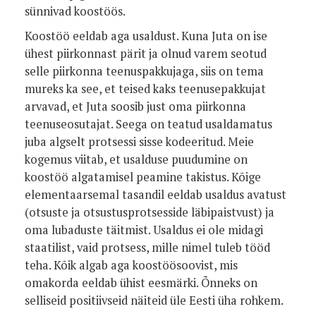
sünnivad koostöös.
Koostöö eeldab aga usaldust. Kuna Juta on ise
ühest piirkonnast pärit ja olnud varem seotud
selle piirkonna teenuspakkujaga, siis on tema
mureks ka see, et teised kaks teenusepakkujat
arvavad, et Juta soosib just oma piirkonna
teenuseosutajat. Seega on teatud usaldamatus
juba algselt protsessi sisse kodeeritud. Meie
kogemus viitab, et usalduse puudumine on
koostöö algatamisel peamine takistus. Kõige
elementaarsemal tasandil eeldab usaldus avatust
(otsuste ja otsustusprotsesside läbipaistvust) ja
oma lubaduste täitmist. Usaldus ei ole midagi
staatilist, vaid protsess, mille nimel tuleb tööd
teha. Kõik algab aga koostöösoovist, mis
omakorda eeldab ühist eesmärki. Õnneks on
selliseid positiivseid näiteid üle Eesti üha rohkem.