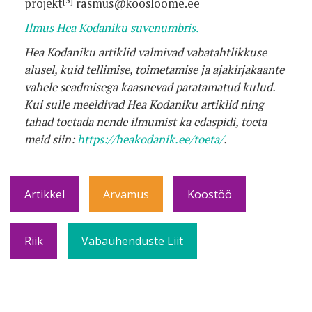
[5]
projekt
rasmus@koosloome.ee
Ilmus Hea Kodaniku suvenumbris.
Hea Kodaniku artiklid valmivad vabatahtlikkuse
alusel, kuid tellimise, toimetamise ja ajakirjakaante
vahele seadmisega kaasnevad paratamatud kulud.
Kui sulle meeldivad Hea Kodaniku artiklid ning
tahad toetada nende ilmumist ka edaspidi, toeta
meid siin:
https://heakodanik.ee/toeta/
.
Artikkel
Arvamus
Koostöö
Riik
Vabaühenduste Liit