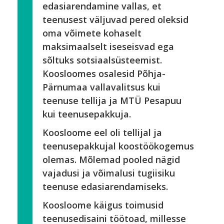
edasiarendamine vallas, et
teenusest väljuvad pered oleksid
oma võimete kohaselt
maksimaalselt iseseisvad ega
sõltuks sotsiaalsüsteemist.
Koosloomes osalesid Põhja-
Pärnumaa vallavalitsus kui
teenuse tellija ja MTÜ Pesapuu
kui teenusepakkuja.
Koosloome eel oli tellijal ja
teenusepakkujal koostöökogemus
olemas. Mõlemad pooled nägid
vajadusi ja võimalusi tugiisiku
teenuse edasiarendamiseks.
Koosloome käigus toimusid
teenusedisaini töötoad, millesse